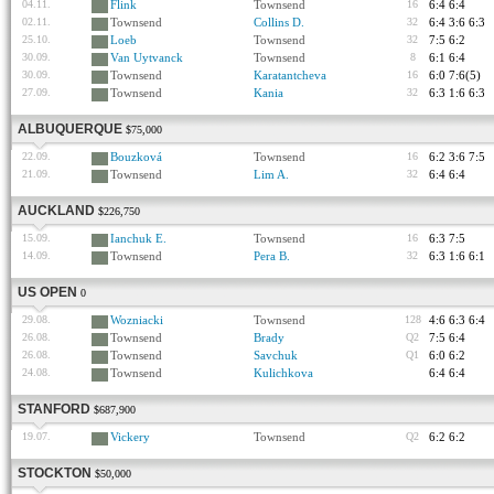
04.11.
Flink
Townsend
16
6:4 6:4
02.11.
Townsend
Collins D.
32
6:4 3:6 6:3
25.10.
Loeb
Townsend
32
7:5 6:2
30.09.
Van Uytvanck
Townsend
8
6:1 6:4
30.09.
Townsend
Karatantcheva
16
6:0 7:6(5)
27.09.
Townsend
Kania
32
6:3 1:6 6:3
ALBUQUERQUE
$75,000
22.09.
Bouzková
Townsend
16
6:2 3:6 7:5
21.09.
Townsend
Lim A.
32
6:4 6:4
AUCKLAND
$226,750
15.09.
Ianchuk E.
Townsend
16
6:3 7:5
14.09.
Townsend
Pera B.
32
6:3 1:6 6:1
US OPEN
0
29.08.
Wozniacki
Townsend
128
4:6 6:3 6:4
26.08.
Townsend
Brady
Q2
7:5 6:4
26.08.
Townsend
Savchuk
Q1
6:0 6:2
24.08.
Townsend
Kulichkova
6:4 6:4
STANFORD
$687,900
19.07.
Vickery
Townsend
Q2
6:2 6:2
STOCKTON
$50,000