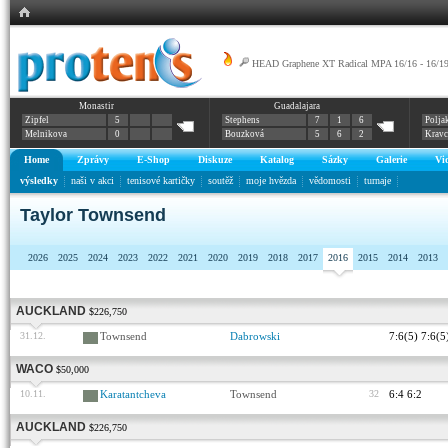
HEAD Graphene XT Radical MPA 16/16 - 16/1
Monastir
Guadalajara
Prestige MID
Zipfel
5
Stephens
7
1
6
Polja
Melnikova
0
Bouzková
5
6
2
Krav
Home
Zprávy
E-Shop
Diskuze
Katalog
Sázky
Galerie
Vi
výsledky
naši v akci
tenisové kartičky
soutěž
moje hvězda
vědomosti
turnaje
Taylor Townsend
2026
2025
2024
2023
2022
2021
2020
2019
2018
2017
2016
2015
2014
2013
AUCKLAND
$226,750
31.12.
Townsend
Dabrowski
7:6(5) 7:6(5
WACO
$50,000
10.11.
Karatantcheva
Townsend
32
6:4 6:2
AUCKLAND
$226,750