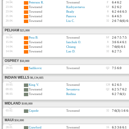
24.04.
Peterson R.
Townsend
F
6:4 6:2
23.04.
Townsend
Kudryavtseva
SF
6:2 6:2
23.04.
Townsend
Brady
8
6:2 4:6 6:3
21.04.
Townsend
Panova
16
6:4 6:3
20.04.
Townsend
Liu C.
32
2:6 7:6(6) 6
PELHAM
$25,000
16.04.
Pera B.
Townsend
SF
2:6 7:5 7:5
15.04.
Townsend
Ianchuk O.
8
3:6 6:4 6:1
14.04.
Townsend
Chiang
16
7:6(6) 6:1
14.04.
Townsend
Lao D.
32
6:2 7:5
OSPREY
$50,000
29.03.
Sadikovic
Townsend
Q2
7:5 6:0
INDIAN WELLS
$6,134,605
10.03.
King V.
Townsend
128
6:2 6:3
09.03.
Townsend
Sevastova
Q2
6:2 5:7 6:2
08.03.
Townsend
Rodina
6:2 7:6(1)
MIDLAND
$100,000
03.02.
Cepede
Townsend
32
7:6(3) 1:6 6
MAUI
$50,000
28.01.
Crawford
Townsend
16
6:3 3:6 6:1