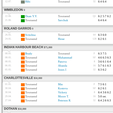
12.07.
Hibi
Townsend
32
6:4 6:4
WIMBLEDON
0
22.06.
Duan Y.Y.
Townsend
Q1
6:2 5:7 6:2
21.06.
Townsend
Savchuk
6:4 6:4
ROLAND GARROS
0
26.05.
Svitolina
Townsend
64
6:3 6:0
24.05.
Townsend
Hesse
128
6:2 6:1
INDIAN HARBOUR BEACH
$75,000
08.05.
Brady
Townsend
F
6:3 7:5
08.05.
Townsend
Muhammad
SF
4:6 6:3 6:3
08.05.
Townsend
Panova
8
3:6 6:1 6:4
06.05.
Townsend
Abanda
16
5:7 6:1 6:3
05.05.
Townsend
Jones J.
32
6:3 6:2
CHARLOTTESVILLE
$50,000
01.05.
Townsend
Min
F
7:5 6:1
30.04.
Townsend
Kostova
SF
6:2 6:1
30.04.
Townsend
Vickery
8
6:4 3:6 6:2
29.04.
Townsend
Moore T.
16
5:0 ret.
27.04.
Townsend
Peterson R.
32
6:4 2:6 6:3
DOTHAN
$50,000