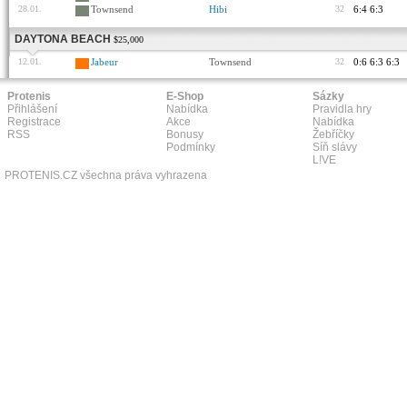
28.01.
Townsend
Hibi
32
6:4 6:3
DAYTONA BEACH
$25,000
12.01.
Jabeur
Townsend
32
0:6 6:3 6:3
Protenis
E-Shop
Sázky
Přihlášení
Nabídka
Pravidla hry
Registrace
Akce
Nabídka
RSS
Bonusy
Žebříčky
Podmínky
Síň slávy
L!VE
PROTENIS.CZ všechna práva vyhrazena