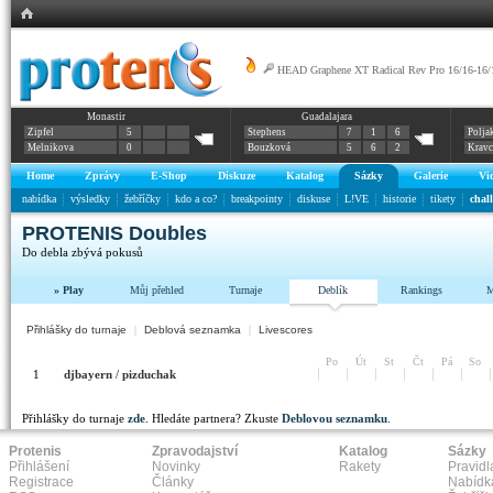
HEAD Graphene XT Radical Rev Pro 16/16-16/
Monastir
Guadalajara
Zipfel
5
Stephens
7
1
6
Polja
Melnikova
0
Bouzková
5
6
2
Krav
Home
Zprávy
E-Shop
Diskuze
Katalog
Sázky
Galerie
Vi
nabídka
výsledky
žebříčky
kdo a co?
breakpointy
diskuse
L!VE
historie
tikety
chal
PROTENIS Doubles
Do debla zbývá
pokusů
» Play
Můj přehled
Turnaje
Deblík
Rankings
M
Přihlášky do turnaje
|
Deblová seznamka
|
Livescores
Po
Út
St
Čt
Pá
So
1
djbayern
/
pizduchak
Přihlášky do turnaje
zde
. Hledáte partnera? Zkuste
Deblovou seznamku
.
Protenis
Zpravodajství
Katalog
Sázky
Přihlášení
Novinky
Rakety
Pravidl
Registrace
Články
Nabídk