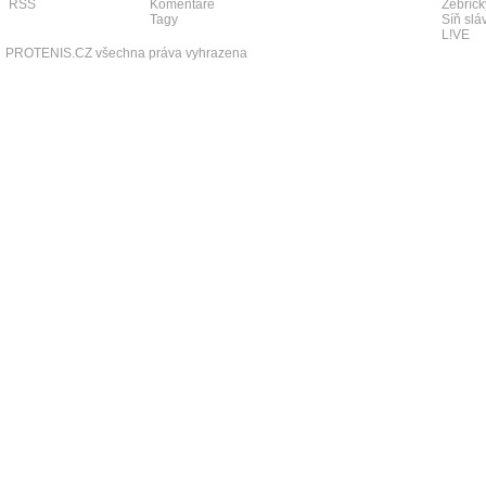
RSS
Komentáře
Žebříčk
Tagy
Síň slá
L!VE
PROTENIS.CZ všechna práva vyhrazena