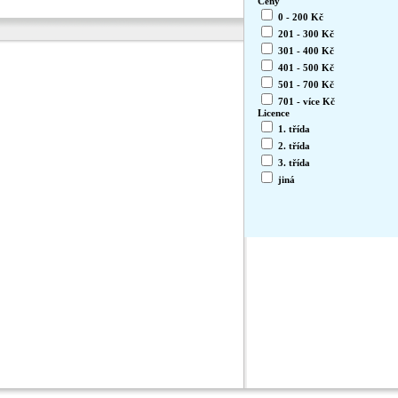
Ceny
0 - 200 Kč
201 - 300 Kč
301 - 400 Kč
401 - 500 Kč
501 - 700 Kč
701 - více Kč
Licence
1. třída
2. třída
3. třída
jiná