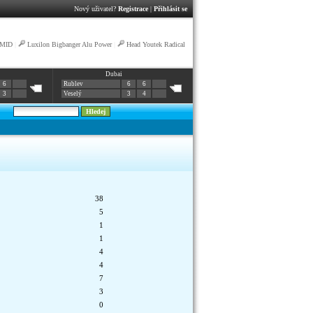
Nový uživatel?
Registrace
|
Přihlásit se
 MID
|
Luxilon Bigbanger Alu Power
|
Head Youtek Radical
Dubai
6
Rublev
6
6
3
Veselý
3
4
38
5
1
1
4
4
7
3
0