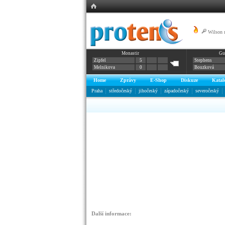
Wilson 
Monastir
Gu
Lite
Zipfel
5
Stephens
Melnikova
0
Bouzková
Home
Zprávy
E-Shop
Diskuze
Katal
Praha
středočeský
jihočeský
západočeský
severočeský
Další informace: