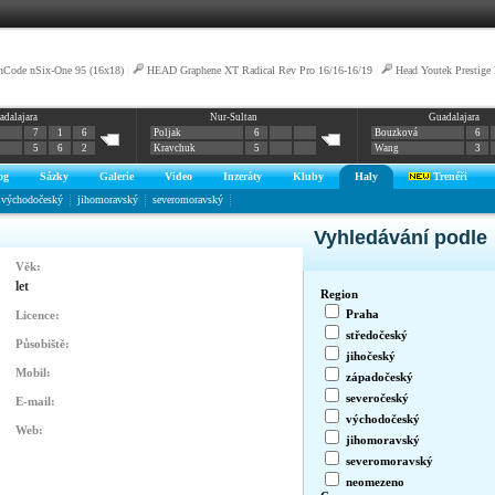
nCode nSix-One 95 (16x18)
|
HEAD Graphene XT Radical Rev Pro 16/16-16/19
|
Head Youtek Prestige
adalajara
Nur-Sultan
Guadalajara
7
1
6
Poljak
6
Bouzková
6
5
6
2
Kravchuk
5
Wang
3
og
Sázky
Galerie
Video
Inzeráty
Kluby
Haly
Trenéři
východočeský
jihomoravský
severomoravský
Vyhledávání podle
Věk:
let
Region
Praha
Licence:
středočeský
Působiště:
jihočeský
Mobil:
západočeský
severočeský
E-mail:
východočeský
Web:
jihomoravský
severomoravský
neomezeno