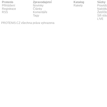
Protenis
Zpravodajství
Katalog
Sázky
Přihlášení
Novinky
Rakety
Pravidl
Registrace
Články
Nabídk
RSS
Komentáře
Žebříčk
Tagy
Síň slá
L!VE
PROTENIS.CZ všechna práva vyhrazena