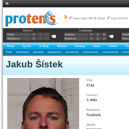
Yonex Ezone DR 98 (285g)
|
Yonex EZONE 
Monastir
Guadalajara
Zipfel
5
Stephens
7
1
6
Polja
Melnikova
0
Bouzková
5
6
2
Krav
Home
Zprávy
E-Shop
Diskuze
Katalog
Sázky
Galerie
Vi
Praha
středočeský
jihočeský
západočeský
severočeský
východočeský
jihomoravský
sever
Jakub Šístek
Věk:
43 let
Licence:
3. třída
Působiště:
Nymburk
Mobil: