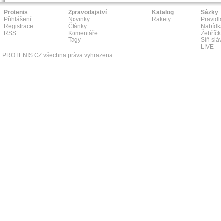
Protenis
Zpravodajství
Katalog
Sázky
Přihlášení
Novinky
Rakety
Pravidl
Registrace
Články
Nabídk
RSS
Komentáře
Žebříčk
Tagy
Síň slá
L!VE
PROTENIS.CZ všechna práva vyhrazena