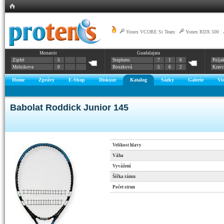
Yonex VCORE Si Team
|
Yonex RDX 500
|
Monastir
Guadalajara
Zipfel
5
Stephens
7
1
6
Polja
Melnikova
0
Bouzková
5
6
2
Krav
Home
Zprávy
E-Shop
Diskuze
Katalog
Sázky
Galerie
Vi
Babolat Roddick Junior 145
Velikost hlavy
Váha
Vyvážení
Šířka rámu
Počet strun