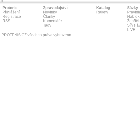
Protenis
Zpravodajství
Katalog
Sázky
Přihlášení
Novinky
Rakety
Pravidl
Registrace
Články
Nabídk
RSS
Komentáře
Žebříčk
Tagy
Síň slá
L!VE
PROTENIS.CZ všechna práva vyhrazena