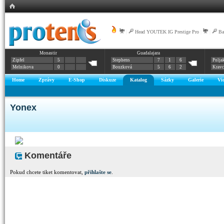
|
Head YOUTEK IG Prestige Pro
|
|
Ba
Monastir
Guadalajara
Zipfel
5
Stephens
7
1
6
Polja
Melnikova
0
Bouzková
5
6
2
Krav
Home
Zprávy
E-Shop
Diskuze
Katalog
Sázky
Galerie
Vi
Yonex
Komentáře
Pokud chcete tiket komentovat,
přihlašte se
.