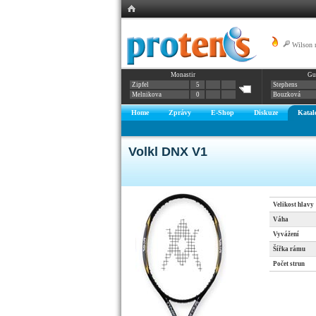
Wilson 
Monastir
Gu
Alu Power
Zipfel
5
Stephens
Melnikova
0
Bouzková
Home
Zprávy
E-Shop
Diskuze
Katal
Volkl DNX V1
Velikost hlavy
Váha
Vyvážení
Šířka rámu
Počet strun