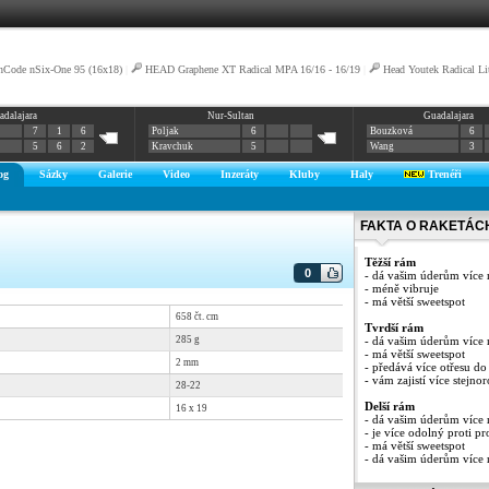
nCode nSix-One 95 (16x18)
|
HEAD Graphene XT Radical MPA 16/16 - 16/19
|
Head Youtek Radical Li
adalajara
Nur-Sultan
Guadalajara
7
1
6
Poljak
6
Bouzková
6
5
6
2
Kravchuk
5
Wang
3
og
Sázky
Galerie
Video
Inzeráty
Kluby
Haly
Trenéři
FAKTA O RAKETÁC
Těžší rám
0
- dá vašim úderům více 
- méně vibruje
- má větší sweetspot
658
čt. cm
Tvrdší rám
285
g
- dá vašim úderům více 
- má větší sweetspot
2
mm
- předává více otřesu do
- vám zajistí více stejn
28-22
Delší rám
16 x 19
- dá vašim úderům více 
- je více odolný proti pr
- má větší sweetspot
- dá vašim úderům více r