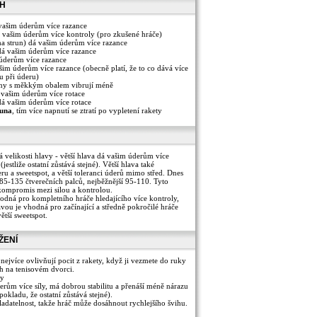
CH
vašim úderům více razance
 vašim úderům více kontroly (pro zkušené hráče)
a strun) dá vašim úderům více razance
dá vašim úderům více razance
úderům více razance
šim úderům více razance (obecně platí, že to co dává více
su při úderu)
uny s měkkým obalem vibrují méně
vašim úderům více rotace
dá vašim úderům více rotace
runa
, tím více napnutí se ztratí po vypletení rakety
 velikosti hlavy - větší hlava dá vašim úderům více
jestliže ostatní zůstává stejné). Větší hlava také
u a sweetspot, a větší toleranci úderů mimo střed. Dnes
 85-135 čtverečních palců, nejběžnější 95-110. Tyto
 kompromis mezi silou a kontrolou.
hodná pro kompletního hráče hledajícího více kontroly,
lavou je vhodná pro začínající a středně pokročilé hráče
větší sweetspot.
ŽENÍ
 nejvíce ovlivňují pocit z rakety, když ji vezmete do ruky
ih na tenisovém dvorci.
py
erům více síly, má dobrou stabilitu a přenáší méně nárazu
pokladu, že ostatní zůstává stejné).
ladatelnost, takže hráč může dosáhnout rychlejšího švihu.