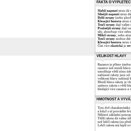
FAKTA O VÝPLETE
Slabší napnutí
strun dá 
Silnější napnutí
strun dá
Delší struny
(nebo ploch
Klesající hustota
strun 
Tenčí struny
dají vašim 
Pružnější struny
dají va
síly, absorbuje více otře
Měkčí struny
, nebo str
Tenčí struny
mohou dát 
Klesající hustota
strun 
Čím více
elastická
je
st
VELIKOST HLAVY
Razance je přímo úměrná
razance než menší hlava (
umožňuje větší zónu úder
nabízené rakety jsou od
velikosti hlavy nabízejí
Menší hlava rakety je v
zatímco raketa s větší h
hledající více razance a 
HMOTNOST A VYVÁ
Tyto dvě charakteristiky
a když s ní provádíte šv
Některé základní princi
Těžší raketa dá vašim úd
než lehčí raketa (za před
Lehčí raketa má lepší ov