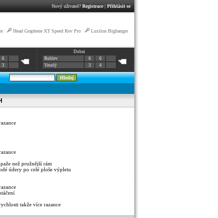
Nový uživatel?
Registrace
|
Přihlásit se
te
|
Head Graphene XT Speed Rev Pro
|
Luxilon Bigbanger
Dubai
6
Rublev
6
6
3
Veselý
3
4
H
razance
razance
 paže než pružnější rám
orodé údery po celé ploše výpletu
razance
otáčení
ychlosti takže více razance