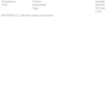
Registrace
Články
Nabídk
RSS
Komentáře
Žebříčk
Tagy
Síň slá
L!VE
PROTENIS.CZ všechna práva vyhrazena