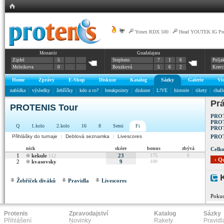
|
Yonex RDX 500
|
Head YOUTEK IG Pre
Monastir
Guadalajara
Zipfel
5
Stephens
7
1
6
Polja
Melnikova
0
Bouzková
5
6
2
Krav
Home
Zprávy
E-Shop
Diskuze
Katalog
Sázky
Galerie
Vi
nabídka
výsledky
žebříčky
kdo a co?
breakpointy
diskuse
L!VE
historie
tikety
chall
Prá
PROTENIS Tour
PROT
PROT
Q
1.kolo
2.kolo
16
8
Semi
Fi
PROT
Přihlášky do turnaje
|
Deblová seznamka
|
Livescores
PROT
nick
skóre
bonus
zbývá
Celko
1
kekule
23
175
6
112
› Q
2
kvasovsky
9
100
K
Žebříček diváků
Pravidla
Livescores
Pokud
Protenis
Zpravodajství
Katalog
Sázky
Přihlášení
Novinky
Rakety
Pravidl