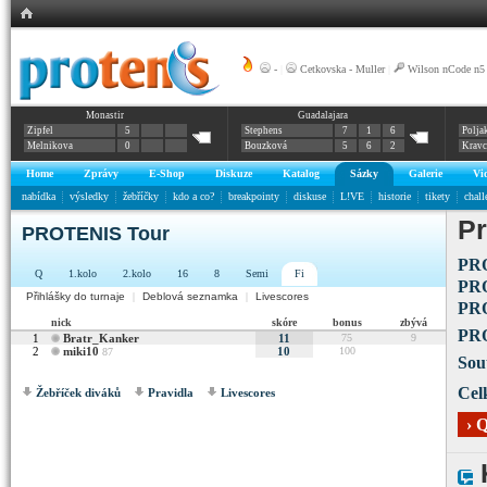
-
|
Cetkovska - Muller
|
Wilson nCode n5
Monastir
Guadalajara
Zipfel
5
Stephens
7
1
6
Polja
Melnikova
0
Bouzková
5
6
2
Krav
Home
Zprávy
E-Shop
Diskuze
Katalog
Sázky
Galerie
Vi
nabídka
výsledky
žebříčky
kdo a co?
breakpointy
diskuse
L!VE
historie
tikety
chall
Pr
PROTENIS Tour
PR
Q
1.kolo
2.kolo
16
8
Semi
Fi
PRO
Přihlášky do turnaje
|
Deblová seznamka
|
Livescores
PRO
nick
skóre
bonus
zbývá
PRO
1
Bratr_Kanker
11
75
9
2
miki10
10
100
87
Sou
Cel
Žebříček diváků
Pravidla
Livescores
› 