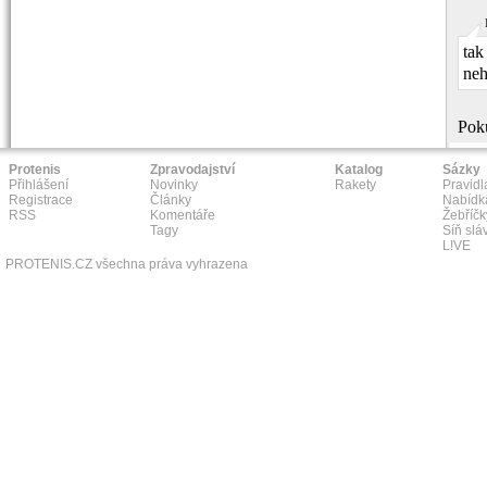
tak
neh
Poku
Protenis
Zpravodajství
Katalog
Sázky
Přihlášení
Novinky
Rakety
Pravidl
Registrace
Články
Nabídk
RSS
Komentáře
Žebříčk
Tagy
Síň slá
L!VE
PROTENIS.CZ všechna práva vyhrazena