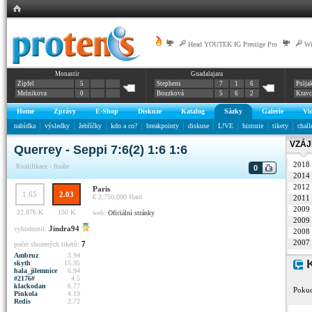
|
Head YOUTEK IG Prestige Pro
|
|
Wi
Monastir
Guadalajara
Zipfel
5
Stephens
7
1
6
Polja
Melnikova
0
Bouzková
5
6
2
Krav
Home
Zprávy
E-Shop
Diskuze
Katalog
Sázky
Galerie
Vi
nabídka
výsledky
žebříčky
kdo a co?
breakpointy
diskuse
L!VE
historie
tikety
chall
VZÁJ
Querrey - Seppi 7:6(2) 1:6 1:6
2018
Kvalifikace - finále
0
2014
2012
Paris
1.65
2.03
€ 2,750,000
Hard
2011
2009
22.876 K
150 K
web:
Oficiální stránky
2009
Jindra94
vyhodnotil:
2008
2007
7
počet shozených tiketů:
Ambruz
3.94
K
skyth
15.95
hala_jilemnice
6.94
#2176#
4.5
klackodan
6.77
Pokud
Pinkola
4.19
Redis
2.72