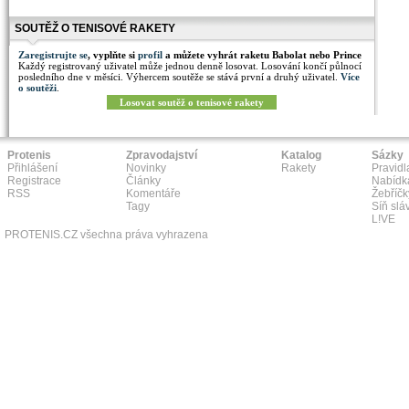
SOUTĚŽ O TENISOVÉ RAKETY
Zaregistrujte se
, vyplňte si
profil
a můžete vyhrát raketu Babolat nebo Prince
Každý registrovaný uživatel může jednou denně losovat. Losování končí půlnocí
posledního dne v měsíci. Výhercem soutěže se stává první a druhý uživatel.
Více
o soutěži
.
Losovat soutěž o tenisové rakety
Protenis
Zpravodajství
Katalog
Sázky
Přihlášení
Novinky
Rakety
Pravidl
Registrace
Články
Nabídk
RSS
Komentáře
Žebříčk
Tagy
Síň slá
L!VE
PROTENIS.CZ všechna práva vyhrazena