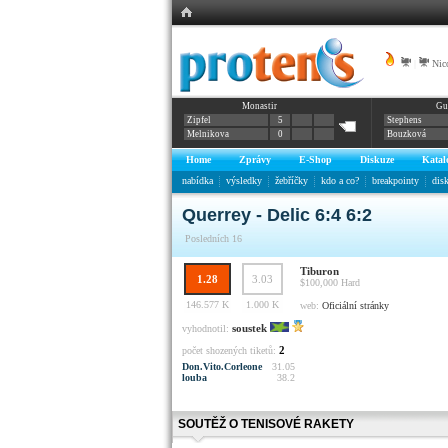
|
Nic
Monastir
Gu
Zipfel
5
Stephens
Melnikova
0
Bouzková
Home
Zprávy
E-Shop
Diskuze
Katal
nabídka
výsledky
žebříčky
kdo a co?
breakpointy
dis
Querrey - Delic 6:4 6:2
Posledních 16
Tiburon
1.28
3.03
$100,000
Hard
146.577 K
1.000 K
web:
Oficiální stránky
soustek
vyhodnotil:
2
počet shozených tiketů:
Don.Vito.Corleone
31.05
louba
38.2
SOUTĚŽ O TENISOVÉ RAKETY