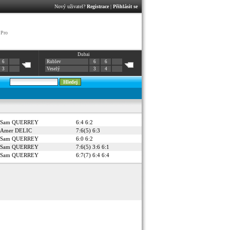
Nový uživatel?
Registrace
|
Přihlásit se
 Pro
Dubai
6
Rublev
6
6
3
Veselý
3
4
Sam QUERREY
6:4 6:2
Amer DELIC
7:6(5) 6:3
Sam QUERREY
6:0 6:2
Sam QUERREY
7:6(5) 3:6 6:1
Sam QUERREY
6:7(7) 6:4 6:4