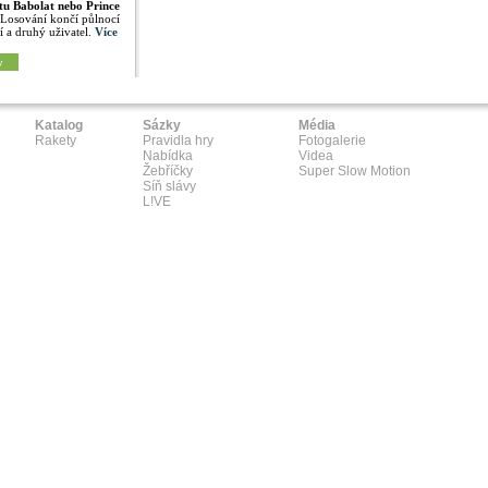
tu Babolat nebo Prince
 Losování končí půlnocí
í a druhý uživatel.
Více
y
Katalog
Sázky
Média
Rakety
Pravidla hry
Fotogalerie
Nabídka
Videa
Žebříčky
Super Slow Motion
Síň slávy
L!VE