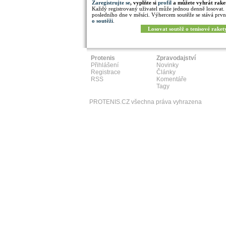
Zaregistrujte se
, vyplňte si
profil
a můžete vyhrát rake
Každý registrovaný uživatel může jednou denně losovat.
posledního dne v měsíci. Výhercem soutěže se stává prvn
o soutěži
.
Losovat soutěž o tenisové raket
Protenis
Zpravodajství
Přihlášení
Novinky
Registrace
Články
RSS
Komentáře
Tagy
PROTENIS.CZ všechna práva vyhrazena