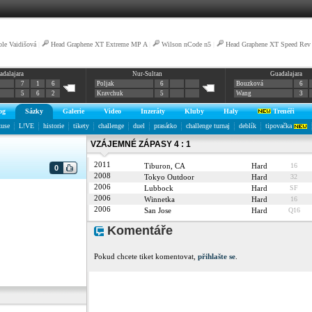
ole Vaidišová
|
Head Graphene XT Extreme MP A
|
Wilson nCode n5
|
Head Graphene XT Speed Rev
adalajara
Nur-Sultan
Guadalajara
7
1
6
Poljak
6
Bouzková
6
5
6
2
Kravchuk
5
Wang
3
og
Sázky
Galerie
Video
Inzeráty
Kluby
Haly
Trenéři
kuse
L!VE
historie
tikety
challenge
duel
prasátko
challenge turnaj
deblík
tipovačka
VZÁJEMNÉ ZÁPASY 4 : 1
2011
Tiburon, CA
Hard
16
0
2008
Tokyo Outdoor
Hard
32
2006
Lubbock
Hard
SF
2006
Winnetka
Hard
16
2006
San Jose
Hard
Q16
Komentáře
Pokud chcete tiket komentovat,
přihlašte se
.