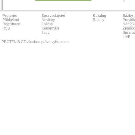
Protenis
Zpravodajství
Katalog
Sázky
Přihlášení
Novinky
Rakety
Pravidl
Registrace
Články
Nabídk
RSS
Komentáře
Žebříčk
Tagy
Síň slá
L!VE
PROTENIS.CZ všechna práva vyhrazena