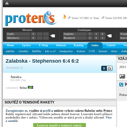
Yonex VCORE Si Team
|
Yonex EZONE DR
Monastir
Guadalajara
Zipfel
5
Stephens
7
1
6
Polja
Melnikova
0
Bouzková
5
6
2
Krav
Home
Zprávy
E-Shop
Diskuze
Katalog
Sázky
Galerie
Vi
nabídka
výsledky
žebříčky
kdo a co?
breakpointy
diskuse
L!VE
historie
tikety
chall
VZÁJ
Zalabska - Stephenson 6:4 6:2
2011
Posledních 16
0
Antalya
$10,000
Clay
K
briza
vyhodnotil:
Pokud
SOUTĚŽ O TENISOVÉ RAKETY
Zaregistrujte se
, vyplňte si
profil
a můžete vyhrát raketu Babolat nebo Prince
Každý registrovaný uživatel může jednou denně losovat. Losování končí půlnocí
posledního dne v měsíci. Výhercem soutěže se stává první a druhý uživatel.
Více
o soutěži
.
Losovat soutěž o tenisové rakety