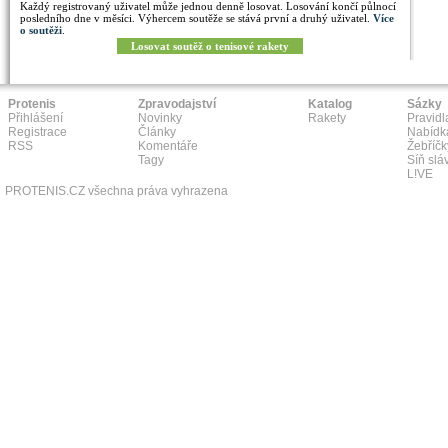
Každý registrovaný uživatel může jednou denně losovat. Losování končí půlnocí
posledního dne v měsíci. Výhercem soutěže se stává první a druhý uživatel.
Více
o soutěži
.
Losovat soutěž o tenisové rakety
Protenis
Zpravodajství
Katalog
Sázky
Přihlášení
Novinky
Rakety
Pravidl
Registrace
Články
Nabídk
RSS
Komentáře
Žebříčk
Tagy
Síň slá
L!VE
PROTENIS.CZ všechna práva vyhrazena