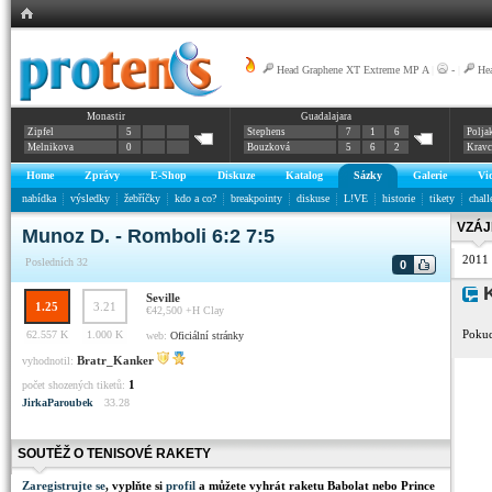
Head Graphene XT Extreme MP A
|
-
|
He
Monastir
Guadalajara
Zipfel
5
Stephens
7
1
6
Polja
Melnikova
0
Bouzková
5
6
2
Krav
Home
Zprávy
E-Shop
Diskuze
Katalog
Sázky
Galerie
Vi
nabídka
výsledky
žebříčky
kdo a co?
breakpointy
diskuse
L!VE
historie
tikety
chall
VZÁJ
Munoz D. - Romboli 6:2 7:5
2011
Posledních 32
0
K
Seville
1.25
3.21
€42,500 +H
Clay
Pokud
62.557 K
1.000 K
web:
Oficiální stránky
Bratr_Kanker
vyhodnotil:
1
počet shozených tiketů:
JirkaParoubek
33.28
SOUTĚŽ O TENISOVÉ RAKETY
Zaregistrujte se
, vyplňte si
profil
a můžete vyhrát raketu Babolat nebo Prince