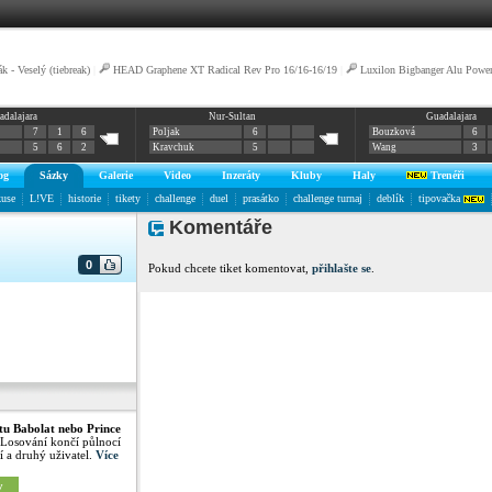
k - Veselý (tiebreak)
|
HEAD Graphene XT Radical Rev Pro 16/16-16/19
|
Luxilon Bigbanger Alu Powe
adalajara
Nur-Sultan
Guadalajara
7
1
6
Poljak
6
Bouzková
6
5
6
2
Kravchuk
5
Wang
3
og
Sázky
Galerie
Video
Inzeráty
Kluby
Haly
Trenéři
kuse
L!VE
historie
tikety
challenge
duel
prasátko
challenge turnaj
deblík
tipovačka
Komentáře
0
Pokud chcete tiket komentovat,
přihlašte se
.
tu Babolat nebo Prince
 Losování končí půlnocí
í a druhý uživatel.
Více
y