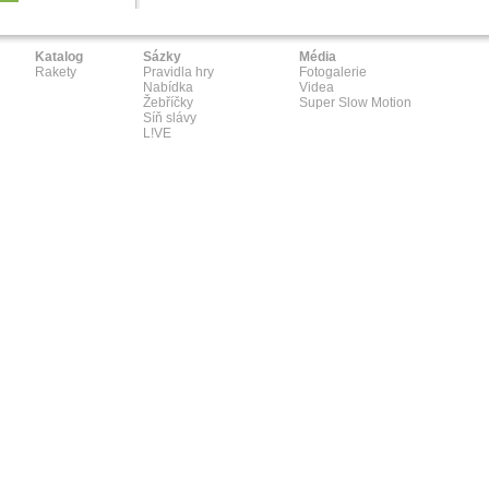
Katalog
Sázky
Média
Rakety
Pravidla hry
Fotogalerie
Nabídka
Videa
Žebříčky
Super Slow Motion
Síň slávy
L!VE