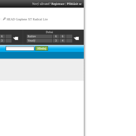
Nový uživatel?
Registrace
|
Přihlásit se
r
|
HEAD Graphene XT Radical Lite
Dubai
6
Rublev
6
6
3
Veselý
3
4