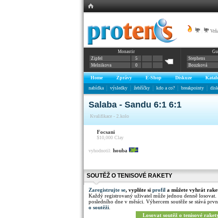
|
Vrňá
Monastir
Gu
Zipfel
5
Stephens
Melnikova
0
Bouzková
Home
Zprávy
E-Shop
Diskuze
Katal
nabídka
výsledky
žebříčky
kdo a co?
breakpointy
dis
Salaba - Sandu 6:1 6:1
Kvalifikace - 2.kolo
Focsani
$10,000
Clay
houba
vyhodnotil:
SOUTĚŽ O TENISOVÉ RAKETY
Zaregistrujte se
, vyplňte si
profil
a můžete vyhrát rake
Každý registrovaný uživatel může jednou denně losovat.
posledního dne v měsíci. Výhercem soutěže se stává prvn
o soutěži
.
Losovat soutěž o tenisové raket