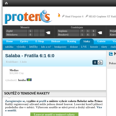
Head Flexpoint 6
|
HEAD Graphene XT Radic
Monastir
Guadalajara
Zipfel
5
Stephens
7
1
6
Polja
Melnikova
0
Bouzková
5
6
2
Krav
Home
Zprávy
E-Shop
Diskuze
Katalog
Sázky
Galerie
Vi
nabídka
výsledky
žebříčky
kdo a co?
breakpointy
diskuse
L!VE
historie
tikety
chall
K
Salaba - Fratila 6:1 6:0
Kvalifikace - 1.kolo
0
Pokud
Medias
$10,000
Clay
houba
vyhodnotil:
SOUTĚŽ O TENISOVÉ RAKETY
Zaregistrujte se
, vyplňte si
profil
a můžete vyhrát raketu Babolat nebo Prince
Každý registrovaný uživatel může jednou denně losovat. Losování končí půlnocí
posledního dne v měsíci. Výhercem soutěže se stává první a druhý uživatel.
Více
o soutěži
.
Losovat soutěž o tenisové rakety