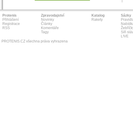
Protenis
Zpravodajství
Katalog
Sázky
Přihlášení
Novinky
Rakety
Pravidl
Registrace
Články
Nabídk
RSS
Komentáře
Žebříčk
Tagy
Síň slá
L!VE
PROTENIS.CZ všechna práva vyhrazena