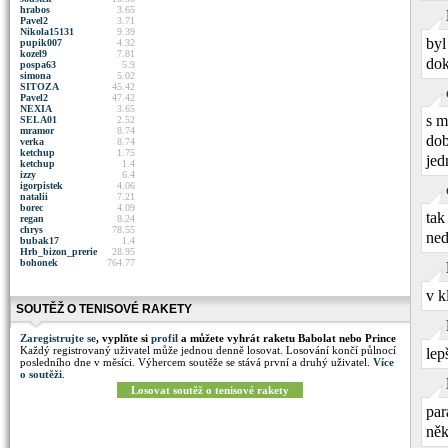
hrabos
3.65
Pavel2
3.71
Nikola15131
9.39
byl
pupik007
4.32
kozel9
7.81
dok
pospa63
5.9
simona
5.02
SITOZA
45.42
Pavel2
47.42
NEXIA
3.65
s m
SELA01
2.52
mramor
8.74
dob
verka
8.74
ketchup
1.75
jed
ketchup
1.4
izzy
6.4
igorpistek
4.06
natalii
7.21
borec
4.09
tak
regan
8.24
chrys
78.55
ned
bubak17
1.4
Hrb_bizon_prerie
28.95
bohonek
764.77
v k
SOUTĚŽ O TENISOVÉ RAKETY
Zaregistrujte se
, vyplňte si
profil
a můžete vyhrát raketu Babolat nebo Prince
Každý registrovaný uživatel může jednou denně losovat. Losování končí půlnocí
lep
posledního dne v měsíci. Výhercem soutěže se stává první a druhý uživatel.
Více
o soutěži
.
Losovat soutěž o tenisové rakety
par
něk