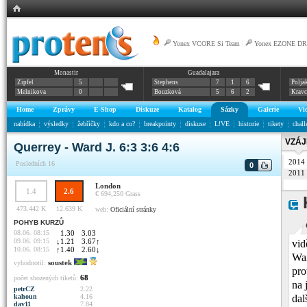
Yonex VCORE Si Team
|
Yonex EZONE DR
Monastir
Guadalajara
Zipfel
5
Stephens
7
1
6
Polja
Melnikova
0
Bouzková
5
6
2
Krav
Home
Zprávy
E-Shop
Diskuze
Katalog
Sázky
Galerie
Vi
nabídka
výsledky
žebříčky
kdo a co?
breakpointy
diskuse
L!VE
historie
tikety
chall
VZÁJ
Querrey - Ward J. 6:3 3:6 4:6
2014
Posledních 16
0
2011
London
1.4
2.6
€ 694,250
Grass
473.442 K
12.639 K
web:
Oficiální stránky
POHYB KURZŮ
08.06. 08:15
1.30
3.03
09.06. 09:15
↓
1.21
3.67
↑
vid
10.06. 08:15
↑
1.40
2.60
↓
War
soustek
vyhodnotil:
pro
68
počet shozených tiketů:
na 
petrCZ
2.22
dal
kahoun
4.16
dav11
7.84