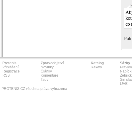
Aby
kou
co 
Poku
Protenis
Zpravodajství
Katalog
Sázky
Přihlášení
Novinky
Rakety
Pravidl
Registrace
Články
Nabídk
RSS
Komentáře
Žebříčk
Tagy
Síň slá
L!VE
PROTENIS.CZ všechna práva vyhrazena