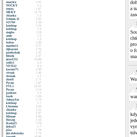
doh
maryka
1.41
NOCKY
3.2
a n
renny
1.67
MEKY
11.75
zas
chiarka
1.3
Iceman.11
2.91
#2176#
2.29
ketchup
1.59
ketchup
1.3
Sou
ziegbo
2.18
amic
1.3
cht
ketchup
1.3
hobac
2.36
pro
martin13
3.77
djbayern
1.76
o f
pizduchak
2.35
sna
filecek
2.47
jura1252
10.86
sedly1
3.3
----
VESI22
6.2
kocour75
3.49
vlvork
2.46
drsnak
2.2
War
sherif
1.71
Pycan
2.67
FVL1
25.91
Pycan
2.14
probost
1.5
war
bush
3.26
JohnyZee
1.74
ketchup
1.7
Lleytonn
3.59
chiarka
1.21
ketchup
2.07
kdy
Hlozan
5.66
jed
Howeg
3.16
Krata25
1.78
vyn
jirka23
1.7
pica
1.78
trá
jiri.dobrusky
1.74
soustek
10.96