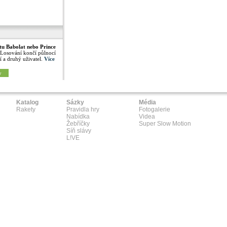
tu Babolat nebo Prince
 Losování končí půlnocí
í a druhý uživatel.
Více
y
Katalog
Sázky
Média
Rakety
Pravidla hry
Fotogalerie
Nabídka
Videa
Žebříčky
Super Slow Motion
Síň slávy
L!VE