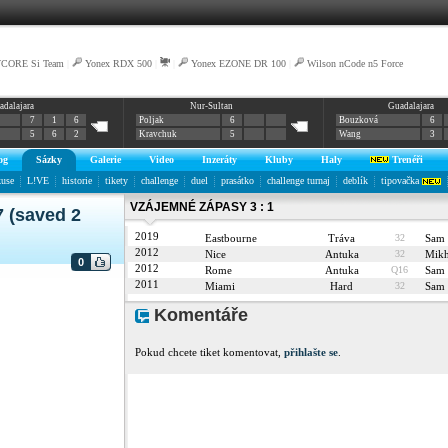
VCORE Si Team
|
Yonex RDX 500
|
|
Yonex EZONE DR 100
|
Wilson nCode n5 Force
adalajara
Nur-Sultan
Guadalajara
7
1
6
Poljak
6
Bouzková
6
5
6
2
Kravchuk
5
Wang
3
og
Sázky
Galerie
Video
Inzeráty
Kluby
Haly
Trenéři
kuse
L!VE
historie
tikety
challenge
duel
prasátko
challenge turnaj
deblík
tipovačka
VZÁJEMNÉ ZÁPASY 3 : 1
7 (saved 2
2019
Eastbourne
Tráva
32
Sam
2012
Nice
Antuka
32
Mik
0
2012
Rome
Antuka
Q16
Sam
2011
Miami
Hard
32
Sam
Komentáře
Pokud chcete tiket komentovat,
přihlašte se
.