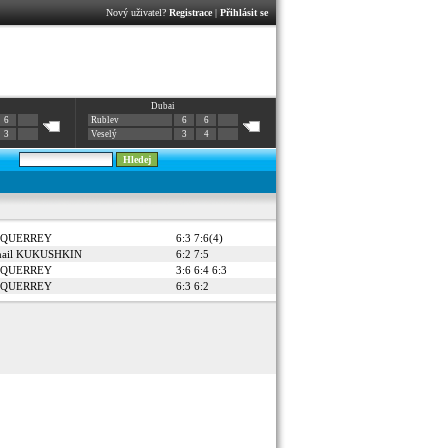
Nový uživatel?
Registrace
|
Přihlásit se
Dubai
6
Rublev
6
6
3
Veselý
3
4
 QUERREY
6:3 7:6(4)
hail KUKUSHKIN
6:2 7:5
 QUERREY
3:6 6:4 6:3
 QUERREY
6:3 6:2