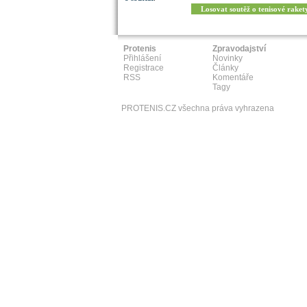
Losovat soutěž o tenisové raket
Protenis
Zpravodajství
Přihlášení
Novinky
Registrace
Články
RSS
Komentáře
Tagy
PROTENIS.CZ všechna práva vyhrazena