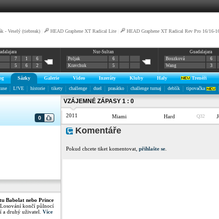
k - Veselý (tiebreak)
|
HEAD Graphene XT Radical Lite
|
HEAD Graphene XT Radical Rev Pro 16/16-1
adalajara
Nur-Sultan
Guadalajara
7
1
6
Poljak
6
Bouzková
6
5
6
2
Kravchuk
5
Wang
3
og
Sázky
Galerie
Video
Inzeráty
Kluby
Haly
Trenéři
kuse
L!VE
historie
tikety
challenge
duel
prasátko
challenge turnaj
deblík
tipovačka
VZÁJEMNÉ ZÁPASY 1 : 0
2011
Miami
Hard
Q32
0
Komentáře
Pokud chcete tiket komentovat,
přihlašte se
.
tu Babolat nebo Prince
 Losování končí půlnocí
í a druhý uživatel.
Více