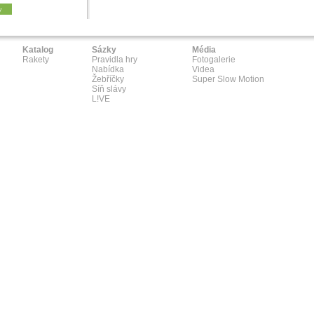
y
Katalog
Sázky
Média
Rakety
Pravidla hry
Fotogalerie
Nabídka
Videa
Žebříčky
Super Slow Motion
Síň slávy
L!VE