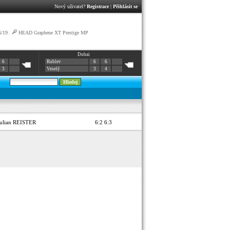
Nový uživatel?
Registrace
|
Přihlásit se
6/19
|
HEAD Graphene XT Prestige MP
Dubai
6
Rublev
6
6
3
Veselý
3
4
Julian REISTER
6:2 6:3