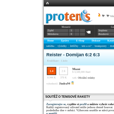
|
Vrňá
Monastir
Gu
Zipfel
5
Stephens
Melnikova
0
Bouzková
Home
Zprávy
E-Shop
Diskuze
Katal
nabídka
výsledky
žebříčky
kdo a co?
breakpointy
dis
Reister - Domijan 6:2 6:3
Kvalifikace - 1.kolo
Miami
1.4
2.6
$ 4,500,000
Hard
8.944 K
370 K
web:
Oficiální stránky
Jindra94
vyhodnotil:
SOUTĚŽ O TENISOVÉ RAKETY
Zaregistrujte se
, vyplňte si
profil
a můžete vyhrát rake
Každý registrovaný uživatel může jednou denně losovat.
posledního dne v měsíci. Výhercem soutěže se stává prvn
o soutěži
.