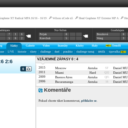
aphene XT Radical MPA 16/16 - 16/19
|
Wilson nCode n5
|
Head Graphene XT Extreme MP A
|
He
adalajara
Nur-Sultan
Guadalajara
7
1
6
Poljak
6
Bouzková
6
5
6
2
Kravchuk
5
Wang
3
og
Sázky
Galerie
Video
Inzeráty
Kluby
Haly
Trenéři
kuse
L!VE
historie
tikety
challenge
duel
prasátko
challenge turnaj
deblík
tipovačka
VZÁJEMNÉ ZÁPASY 0 : 4
6 2:6
2015
Moscow
Antuka
SF
Daniel M
0
2011
Miami
Hard
Q32
Daniel M
2009
Buenos Aires
Antuka
QFi
Daniel M
2006
Bucaramanga
Antuka
16
Daniel M
Komentáře
Pokud chcete tiket komentovat,
přihlašte se
.