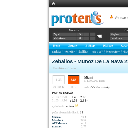
HEAD Gr
Monastir
Gu
Zipfel
5
Stephens
Melnikova
0
Bouzková
Home
Zprávy
E-Shop
Diskuze
Katal
nabídka
výsledky
žebříčky
kdo a co?
breakpointy
dis
Zeballos - Munoz De La Nava 2:
Kvalifikace - 1.kolo
Miami
1.33
2.88
$ 4,500,000
Hard
29.034 K
0 K
web:
Oficiální stránky
POHYB KURZŮ
21.03. 10:20
1.40
2.60
21.03. 14:50
↓
1.33
2.88
↑
edson
vyhodnotil:
31
počet shozených tiketů:
Masak.
19.1
Murdock
68.54
ATPMasters
4.12
marmot
2.77