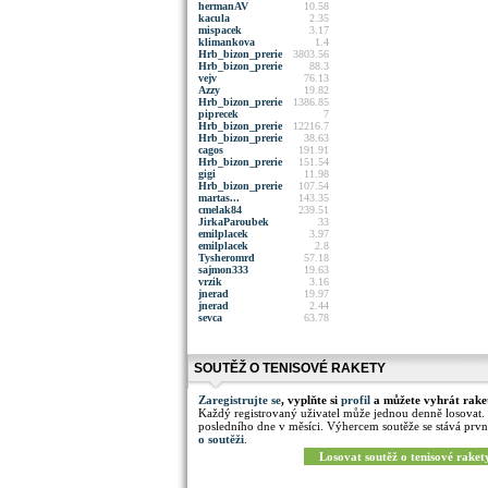
hermanAV
10.58
kacula
2.35
mispacek
3.17
klimankova
1.4
Hrb_bizon_prerie
3803.56
Hrb_bizon_prerie
88.3
vejv
76.13
Azzy
19.82
Hrb_bizon_prerie
1386.85
piprecek
7
Hrb_bizon_prerie
12216.7
Hrb_bizon_prerie
38.63
cagos
191.91
Hrb_bizon_prerie
151.54
gigi
11.98
Hrb_bizon_prerie
107.54
martas...
143.35
cmelak84
239.51
JirkaParoubek
33
emilplacek
3.97
emilplacek
2.8
Tysheromrd
57.18
sajmon333
19.63
vrzik
3.16
jnerad
19.97
jnerad
2.44
sevca
63.78
SOUTĚŽ O TENISOVÉ RAKETY
Zaregistrujte se
, vyplňte si
profil
a můžete vyhrát rake
Každý registrovaný uživatel může jednou denně losovat.
posledního dne v měsíci. Výhercem soutěže se stává prvn
o soutěži
.
Losovat soutěž o tenisové raket