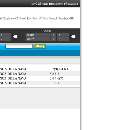
Nový uživatel?
Registrace
|
Přihlásit se
ad Graphene XT Speed Rev Pro
|
Head Youtek Prestige MID
Dubai
6
Rublev
6
6
3
Veselý
3
4
UNOZ-DE LA NAVA
6:7(9) 6:4 6:1
UNOZ-DE LA NAVA
6:2 6:2
UNOZ-DE LA NAVA
6:4 7:6(7)
UNOZ-DE LA NAVA
6:1 6:1