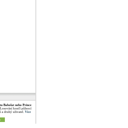
tu Babolat nebo Prince
 Losování končí půlnocí
í a druhý uživatel.
Více
y