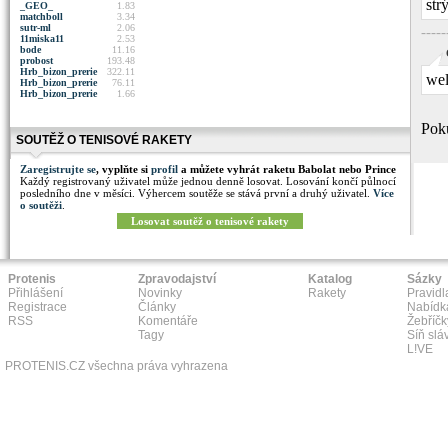
str
_GEO_
1.83
matchboll
3.34
sutr-ml
2.06
----
11miska11
2.53
bode
11.16
probost
193.48
Hrb_bizon_prerie
322.11
wel
Hrb_bizon_prerie
76.11
Hrb_bizon_prerie
1.66
Poku
SOUTĚŽ O TENISOVÉ RAKETY
Zaregistrujte se
, vyplňte si
profil
a můžete vyhrát raketu Babolat nebo Prince
Každý registrovaný uživatel může jednou denně losovat. Losování končí půlnocí
posledního dne v měsíci. Výhercem soutěže se stává první a druhý uživatel.
Více
o soutěži
.
Losovat soutěž o tenisové rakety
Protenis
Zpravodajství
Katalog
Sázky
Přihlášení
Novinky
Rakety
Pravidl
Registrace
Články
Nabídk
RSS
Komentáře
Žebříčk
Tagy
Síň slá
L!VE
PROTENIS.CZ všechna práva vyhrazena