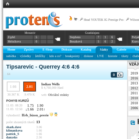
|
Head YOUTEK IG Prestige Pro
|
Wilso
Monastir
Guadalajara
Zipfel
5
Stephens
7
1
6
Polja
Melnikova
0
Bouzková
5
6
2
Krav
Home
Zprávy
E-Shop
Diskuze
Katalog
Sázky
Galerie
Vi
nabídka
výsledky
žebříčky
kdo a co?
breakpointy
diskuse
L!VE
historie
tikety
chall
VZÁJ
Tipsarevic - Querrey 4:6 4:6
2019
64
0
2016
2013
Indian Wells
1.66
2.01
$ 4,760,000
Hard
2012
2011
30.367 K
9.470 K
web:
Oficiální stránky
2010
POHYB KURZŮ
2010
11.03. 08:20
1.75
1.90
2006
11.03. 12:50
↓
1.66
2.01
↑
Hrb_bizon_prerie
vyhodnotil:
13
počet shozených tiketů:
shark.dave
3.06
klimankova
1.66
patrick_S
1.66
danysks
2.56