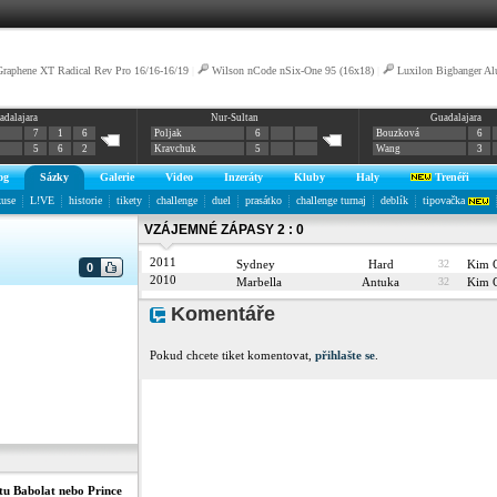
aphene XT Radical Rev Pro 16/16-16/19
|
Wilson nCode nSix-One 95 (16x18)
|
Luxilon Bigbanger Al
adalajara
Nur-Sultan
Guadalajara
7
1
6
Poljak
6
Bouzková
6
5
6
2
Kravchuk
5
Wang
3
og
Sázky
Galerie
Video
Inzeráty
Kluby
Haly
Trenéři
kuse
L!VE
historie
tikety
challenge
duel
prasátko
challenge turnaj
deblík
tipovačka
VZÁJEMNÉ ZÁPASY 2 : 0
2011
Sydney
Hard
32
Kim 
0
2010
Marbella
Antuka
32
Kim 
Komentáře
Pokud chcete tiket komentovat,
přihlašte se
.
tu Babolat nebo Prince