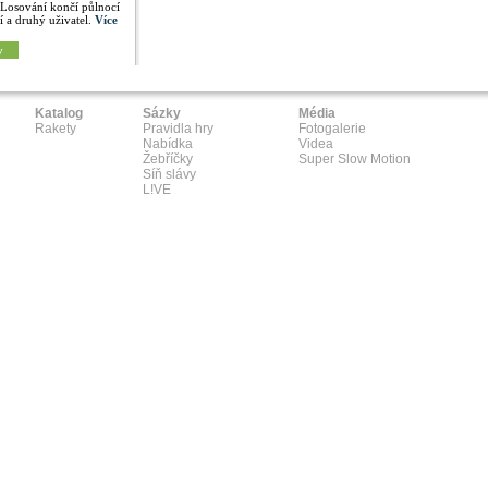
 Losování končí půlnocí
í a druhý uživatel.
Více
y
Katalog
Sázky
Média
Rakety
Pravidla hry
Fotogalerie
Nabídka
Videa
Žebříčky
Super Slow Motion
Síň slávy
L!VE