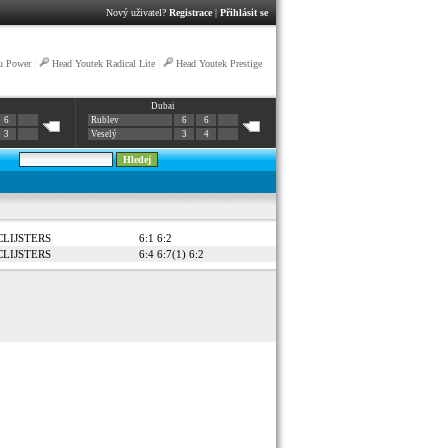
Nový uživatel?
Registrace
|
Přihlásit se
u Power
|
Head Youtek Radical Lite
|
Head Youtek Prestige
Dubai
6
Rublev
6
6
3
Veselý
3
4
CLIJSTERS
6:1 6:2
CLIJSTERS
6:4 6:7(1) 6:2