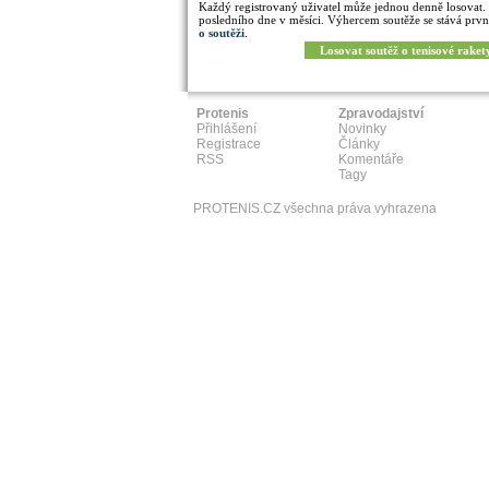
Každý registrovaný uživatel může jednou denně losovat.
posledního dne v měsíci. Výhercem soutěže se stává prvn
o soutěži
.
Losovat soutěž o tenisové raket
Protenis
Zpravodajství
Přihlášení
Novinky
Registrace
Články
RSS
Komentáře
Tagy
PROTENIS.CZ všechna práva vyhrazena