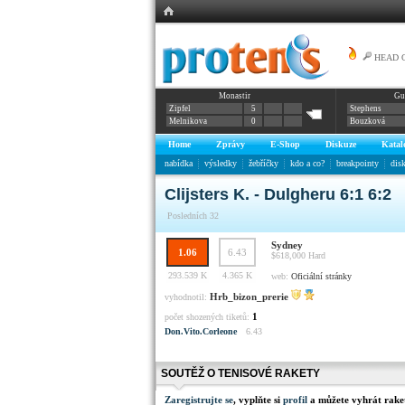
HEAD Gr
Monastir
Gu
MID
Zipfel
5
Stephens
Melnikova
0
Bouzková
Home
Zprávy
E-Shop
Diskuze
Katal
nabídka
výsledky
žebříčky
kdo a co?
breakpointy
dis
Clijsters K. - Dulgheru 6:1 6:2
Posledních 32
Sydney
1.06
6.43
$618,000
Hard
293.539 K
4.365 K
web:
Oficiální stránky
Hrb_bizon_prerie
vyhodnotil:
1
počet shozených tiketů:
Don.Vito.Corleone
6.43
SOUTĚŽ O TENISOVÉ RAKETY
Zaregistrujte se
, vyplňte si
profil
a můžete vyhrát rake