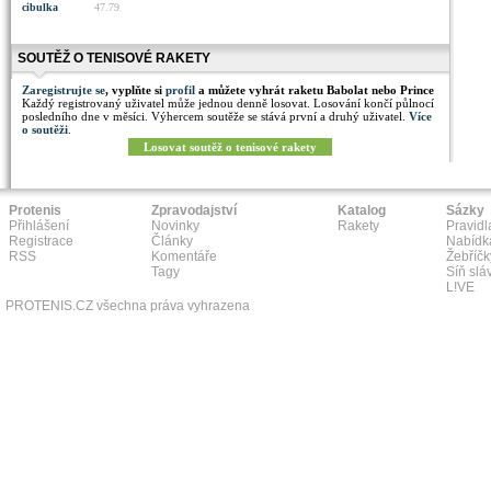
cibulka
47.79
SOUTĚŽ O TENISOVÉ RAKETY
Zaregistrujte se
, vyplňte si
profil
a můžete vyhrát raketu Babolat nebo Prince
Každý registrovaný uživatel může jednou denně losovat. Losování končí půlnocí
posledního dne v měsíci. Výhercem soutěže se stává první a druhý uživatel.
Více
o soutěži
.
Losovat soutěž o tenisové rakety
Protenis
Zpravodajství
Katalog
Sázky
Přihlášení
Novinky
Rakety
Pravidl
Registrace
Články
Nabídk
RSS
Komentáře
Žebříčk
Tagy
Síň slá
L!VE
PROTENIS.CZ všechna práva vyhrazena