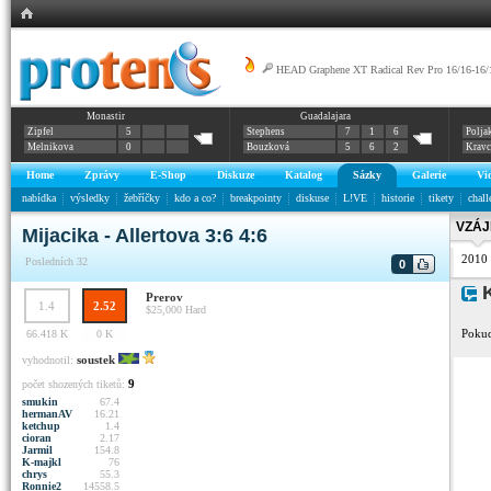
HEAD Graphene XT Radical Rev Pro 16/16-16/
Monastir
Guadalajara
Zipfel
5
Stephens
7
1
6
Polja
Melnikova
0
Bouzková
5
6
2
Krav
Home
Zprávy
E-Shop
Diskuze
Katalog
Sázky
Galerie
Vi
nabídka
výsledky
žebříčky
kdo a co?
breakpointy
diskuse
L!VE
historie
tikety
chall
VZÁJ
Mijacika - Allertova 3:6 4:6
2010
Posledních 32
0
K
Prerov
1.4
2.52
$25,000
Hard
Pokud
66.418 K
0 K
soustek
vyhodnotil:
9
počet shozených tiketů:
smukin
67.4
hermanAV
16.21
ketchup
1.4
cioran
2.17
Jarmil
154.8
K-majkl
76
chrys
55.3
Ronnie2
14558.5