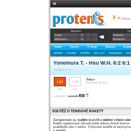
Wilson 
Monastir
Gu
nCode n5
Zipfel
5
Stephens
Melnikova
0
Bouzková
Home
Zprávy
E-Shop
Diskuze
Katal
nabídka
výsledky
žebříčky
kdo a co?
breakpointy
dis
Yonemura T. - Hsu W.H. 6:2 6:1
Posledních 32
Tokyo
1.65
1.98
$100,000+H
Hard
0 K
0 K
soustek
vyhodnotil:
SOUTĚŽ O TENISOVÉ RAKETY
Zaregistrujte se
, vyplňte si
profil
a můžete vyhrát rake
Každý registrovaný uživatel může jednou denně losovat.
posledního dne v měsíci. Výhercem soutěže se stává prvn
o soutěži
.