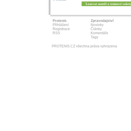
Losovat soutěž o tenisové raket
Protenis
Zpravodajství
Přihlášení
Novinky
Registrace
Články
RSS
Komentáře
Tagy
PROTENIS.CZ všechna práva vyhrazena