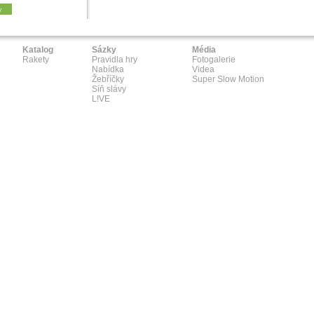
y
Katalog
Sázky
Média
Rakety
Pravidla hry
Fotogalerie
Nabídka
Videa
Žebříčky
Super Slow Motion
Síň slávy
L!VE