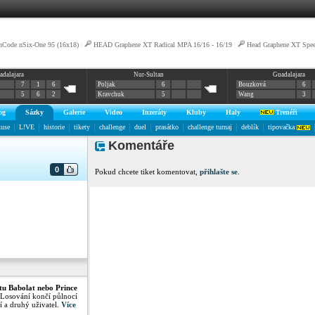
nCode nSix-One 95 (16x18)
|
HEAD Graphene XT Radical MPA 16/16 - 16/19
|
Head Graphene XT Spe
adalajara
Nur-Sultan
Guadalajara
7
1
6
Poljak
6
Bouzková
6
5
6
2
Kravchuk
5
Wang
3
og
Sázky
Galerie
Video
Inzeráty
Kluby
Haly
Trenéři
kuse
L!VE
historie
tikety
challenge
duel
prasátko
challenge turnaj
deblík
tipovačka
Komentáře
0
Pokud chcete tiket komentovat,
přihlašte se
.
tu Babolat nebo Prince
 Losování končí půlnocí
í a druhý uživatel.
Více