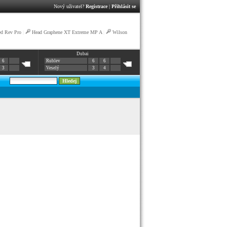
Nový uživatel?
Registrace
|
Přihlásit se
ed Rev Pro
|
Head Graphene XT Extreme MP A
|
Wilson
Dubai
6
Rublev
6
6
3
Veselý
3
4