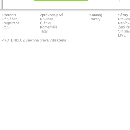
Protenis
Zpravodajství
Katalog
Sázky
Přihlášení
Novinky
Rakety
Pravidl
Registrace
Články
Nabídk
RSS
Komentáře
Žebříčk
Tagy
Síň slá
L!VE
PROTENIS.CZ všechna práva vyhrazena