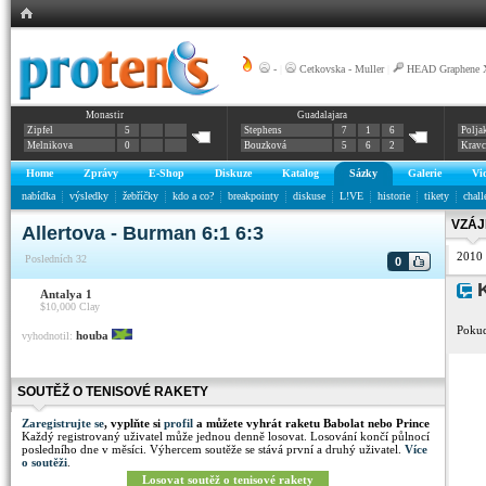
-
|
Cetkovska - Muller
|
HEAD Graphene X
Monastir
Guadalajara
Zipfel
5
Stephens
7
1
6
Polja
Melnikova
0
Bouzková
5
6
2
Krav
Home
Zprávy
E-Shop
Diskuze
Katalog
Sázky
Galerie
Vi
nabídka
výsledky
žebříčky
kdo a co?
breakpointy
diskuse
L!VE
historie
tikety
chall
VZÁJ
Allertova - Burman 6:1 6:3
2010
Posledních 32
0
K
Antalya 1
$10,000
Clay
Pokud
houba
vyhodnotil:
SOUTĚŽ O TENISOVÉ RAKETY
Zaregistrujte se
, vyplňte si
profil
a můžete vyhrát raketu Babolat nebo Prince
Každý registrovaný uživatel může jednou denně losovat. Losování končí půlnocí
posledního dne v měsíci. Výhercem soutěže se stává první a druhý uživatel.
Více
o soutěži
.
Losovat soutěž o tenisové rakety