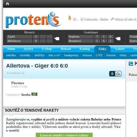
-
|
Cetkovska - Muller
|
Wilson nCode n5
Monastir
Guadalajara
Zipfel
5
Stephens
7
1
6
Polja
Melnikova
0
Bouzková
5
6
2
Krav
Home
Zprávy
E-Shop
Diskuze
Katalog
Sázky
Galerie
Vi
nabídka
výsledky
žebříčky
kdo a co?
breakpointy
diskuse
L!VE
historie
tikety
chall
K
Allertova - Giger 6:0 6:0
Posledních 32
0
Pokud
Florence
Grade 2
Clay
houba
vyhodnotil:
SOUTĚŽ O TENISOVÉ RAKETY
Zaregistrujte se
, vyplňte si
profil
a můžete vyhrát raketu Babolat nebo Prince
Každý registrovaný uživatel může jednou denně losovat. Losování končí půlnocí
posledního dne v měsíci. Výhercem soutěže se stává první a druhý uživatel.
Více
o soutěži
.
Losovat soutěž o tenisové rakety