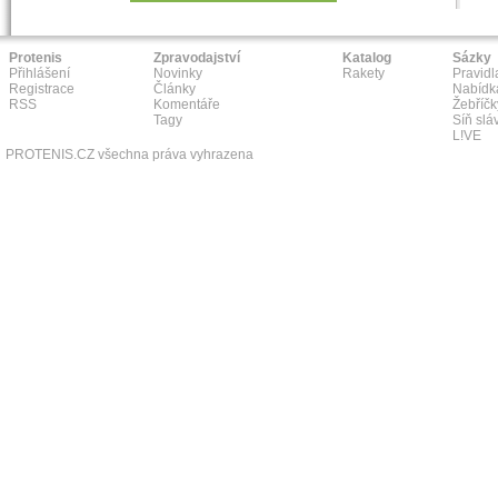
Protenis
Zpravodajství
Katalog
Sázky
Přihlášení
Novinky
Rakety
Pravidl
Registrace
Články
Nabídk
RSS
Komentáře
Žebříčk
Tagy
Síň slá
L!VE
PROTENIS.CZ všechna práva vyhrazena