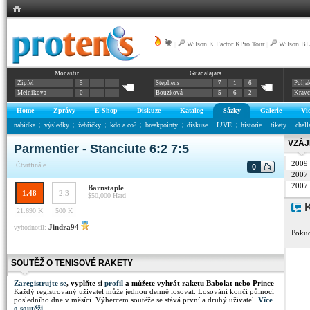
|
Wilson K Factor KPro Tour
|
Wilson BL
Monastir
Guadalajara
Zipfel
5
Stephens
7
1
6
Polja
Melnikova
0
Bouzková
5
6
2
Krav
Home
Zprávy
E-Shop
Diskuze
Katalog
Sázky
Galerie
Vi
nabídka
výsledky
žebříčky
kdo a co?
breakpointy
diskuse
L!VE
historie
tikety
chall
VZÁJ
Parmentier - Stanciute 6:2 7:5
2009
Čtvrtfinále
0
2007
2007
Barnstaple
1.48
2.3
$50,000
Hard
K
21.690 K
500 K
Jindra94
vyhodnotil:
Pokud
SOUTĚŽ O TENISOVÉ RAKETY
Zaregistrujte se
, vyplňte si
profil
a můžete vyhrát raketu Babolat nebo Prince
Každý registrovaný uživatel může jednou denně losovat. Losování končí půlnocí
posledního dne v měsíci. Výhercem soutěže se stává první a druhý uživatel.
Více
o soutěži
.