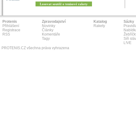
Losovat soutěž o tenisové rakety
Protenis
Zpravodajství
Katalog
Sázky
Přihlášení
Novinky
Rakety
Pravidl
Registrace
Články
Nabídk
RSS
Komentáře
Žebříčk
Tagy
Síň slá
L!VE
PROTENIS.CZ všechna práva vyhrazena