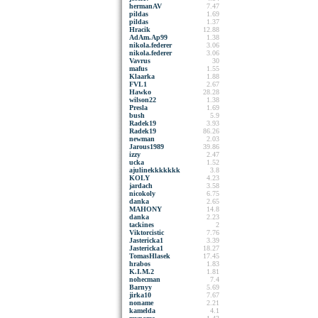
hermanAV
7.47
pildas
1.69
pildas
1.37
Hracik
12.88
AdAm.Ap99
1.38
nikola.federer
3.06
nikola.federer
3.06
Vavrus
30
mafus
1.55
Klaarka
1.88
FVL1
2.67
Hawko
28.28
wilson22
1.38
Presla
1.69
bush
5.9
Radek19
3.93
Radek19
86.26
newman
2.03
Jarous1989
39.86
izzy
2.47
ucka
1.52
ajulinekkkkkkk
3.8
KOLY
4.23
jardach
3.58
nicokoly
6.75
danka
2.65
MAHONY
14.8
danka
2.23
tackines
2
Viktorcistic
7.76
Jastericka1
3.39
Jastericka1
18.27
TomasHlasek
17.45
hrabos
1.83
K.I.M.2
1.81
nohecman
7.4
Barnyy
5.69
jirka10
7.67
noname
2.21
kamelda
4.1