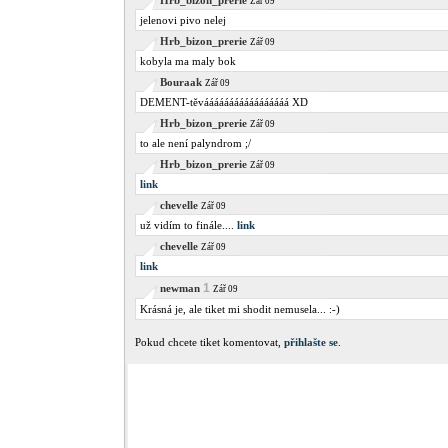
Hrb_bizon_prerie
Zář 09
jelenovi pivo nelej
Hrb_bizon_prerie
Zář 09
kobyla ma maly bok
Bouraak
Zář 09
DEMENT-těvááááááááááááááááá XD
Hrb_bizon_prerie
Zář 09
to ale není palyndrom ;/
Hrb_bizon_prerie
Zář 09
link
chevelle
Zář 09
už vidím to finále....
link
chevelle
Zář 09
link
1
newman
Zář 09
Krásná je, ale tiket mi shodit nemusela... :-)
Pokud chcete tiket komentovat,
přihlašte se
.