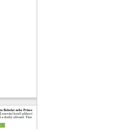
tu Babolat nebo Prince
 Losování končí půlnocí
í a druhý uživatel.
Více
y