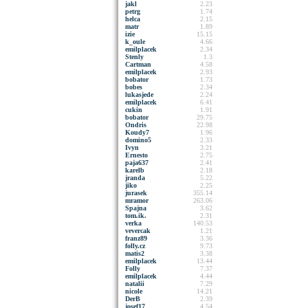
jakl
2.23
petrg
1.74
helca
2.15
matr
1.89
izie
15.15
k_oule
4.66
emilplacek
2.34
Stenly
1.3
Cartman
4.58
emilplacek
2.93
bobator
1.73
bobes
2.34
lukasjede
2.24
emilplacek
6.41
cukin
1.91
bobator
29.75
Ondris
22.98
Koudy7
1.96
domino5
2.33
Ivyn
3.21
Ernesto
2.75
paja637
2.41
karelb
2.18
jranda
5.22
jiko
2.25
jurasek
355.14
mramor
263.06
Spajna
3.62
tom.ik.
2.31
verka
140.53
vevercak
1.21
franz89
3.36
folly.cz
9.73
matis2
3.38
emilplacek
13.44
Folly
7.37
emilplacek
4.44
natalii
7.29
nicole
14.21
DerB
2.39
josef17
4.54