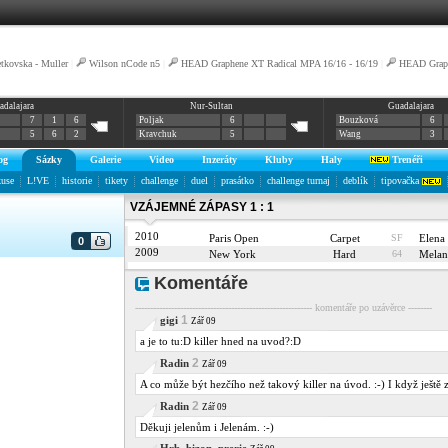
tkovska - Muller
|
Wilson nCode n5
|
HEAD Graphene XT Radical MPA 16/16 - 16/19
|
HEAD Graph
adalajara
Nur-Sultan
Guadalajara
7
1
6
Poljak
6
Bouzková
6
5
6
2
Kravchuk
5
Wang
3
og
Sázky
Galerie
Video
Inzeráty
Kluby
Haly
Trenéři
kuse
L!VE
historie
tikety
challenge
duel
prasátko
challenge turnaj
deblík
tipovačka
VZÁJEMNÉ ZÁPASY 1 : 1
2010
Paris Open
Carpet
SF
Elen
0
2009
New York
Hard
64
Mela
Komentáře
----------------------------------------------------------- komentáře po uzávěrce --------
1
gigi
Zář 09
a je to tu:D killer hned na uvod?:D
2
Radin
Zář 09
A co může být hezčího než takový killer na úvod. :-) I když ještě 
2
Radin
Zář 09
Děkuji jelenům i Jelenám. :-)