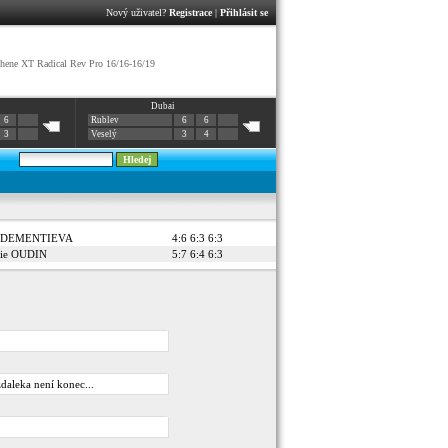
Nový uživatel?
Registrace
|
Přihlásit se
ene XT Radical Rev Pro 16/16-16/19
Dubai
6
Rublev
6
6
3
Veselý
3
4
a DEMENTIEVA
4:6 6:3 6:3
nie OUDIN
5:7 6:4 6:3
zdaleka není konec...