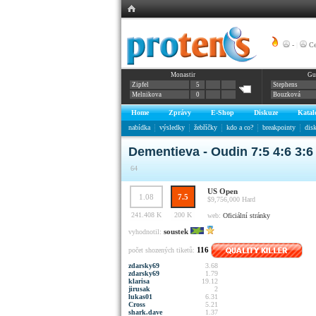
-
|
Ce
Monastir
Gu
Zipfel
5
Stephens
Melnikova
0
Bouzková
Home
Zprávy
E-Shop
Diskuze
Katal
nabídka
výsledky
žebříčky
kdo a co?
breakpointy
dis
Dementieva - Oudin 7:5 4:6 3:6
64
US Open
1.08
7.5
$9,756,000
Hard
241.408 K
200 K
web:
Oficiální stránky
soustek
vyhodnotil:
116
počet shozených tiketů:
zdarsky69
3.68
zdarsky69
1.79
klarisa
19.12
jirusak
2
lukas01
6.31
Cross
5.21
shark.dave
1.37