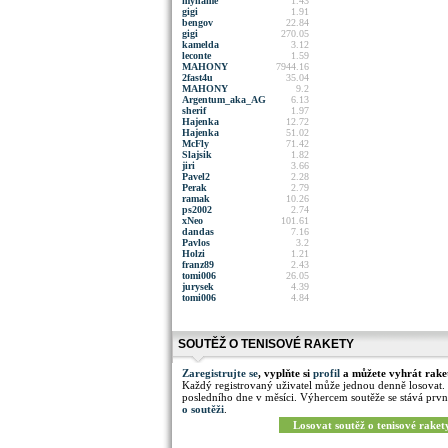
myname
1.43
gigi
1.91
bengov
22.84
gigi
270.05
kamelda
3.12
leconte
1.59
MAHONY
7944.16
2fast4u
35.04
MAHONY
9.2
Argentum_aka_AG
6.13
sherif
1.97
Hajenka
12.72
Hajenka
51.02
McFly
71.42
Slajsik
1.82
jiri
3.66
Pavel2
2.28
Perak
2.79
ramak
10.26
ps2002
2.74
xNeo
101.61
dandas
7.16
Pavlos
3.2
Holzi
1.21
franz89
2.43
tomi006
26.05
jurysek
4.39
tomi006
4.84
SOUTĚŽ O TENISOVÉ RAKETY
Zaregistrujte se
, vyplňte si
profil
a můžete vyhrát rake
Každý registrovaný uživatel může jednou denně losovat.
posledního dne v měsíci. Výhercem soutěže se stává prvn
o soutěži
.
Losovat soutěž o tenisové raket