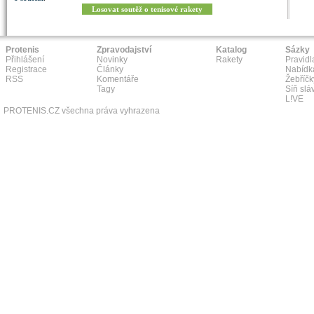
Losovat soutěž o tenisové rakety
Protenis
Zpravodajství
Katalog
Sázky
Přihlášení
Novinky
Rakety
Pravidl
Registrace
Články
Nabídk
RSS
Komentáře
Žebříčk
Tagy
Síň slá
L!VE
PROTENIS.CZ všechna práva vyhrazena