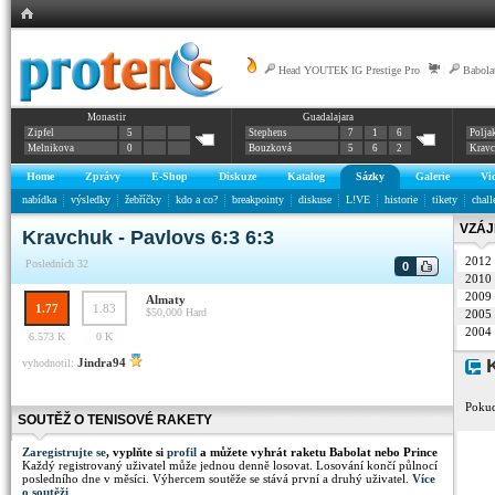
Head YOUTEK IG Prestige Pro
|
|
Babola
Monastir
Guadalajara
Zipfel
5
Stephens
7
1
6
Polja
Melnikova
0
Bouzková
5
6
2
Krav
Home
Zprávy
E-Shop
Diskuze
Katalog
Sázky
Galerie
Vi
nabídka
výsledky
žebříčky
kdo a co?
breakpointy
diskuse
L!VE
historie
tikety
chall
VZÁJ
Kravchuk - Pavlovs 6:3 6:3
2012
Posledních 32
0
2010
2009
Almaty
1.77
1.83
$50,000
Hard
2005
2004
6.573 K
0 K
K
Jindra94
vyhodnotil:
Pokud
SOUTĚŽ O TENISOVÉ RAKETY
Zaregistrujte se
, vyplňte si
profil
a můžete vyhrát raketu Babolat nebo Prince
Každý registrovaný uživatel může jednou denně losovat. Losování končí půlnocí
posledního dne v měsíci. Výhercem soutěže se stává první a druhý uživatel.
Více
o soutěži
.