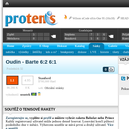
Wilson nCode nSix-One 95 (16x18)
|
HEAD G
Monastir
Guadalajara
Zipfel
5
Stephens
7
1
6
Polja
Melnikova
0
Bouzková
5
6
2
Krav
Home
Zprávy
E-Shop
Diskuze
Katalog
Sázky
Galerie
Vi
nabídka
výsledky
žebříčky
kdo a co?
breakpointy
diskuse
L!VE
historie
tikety
chall
VZÁJ
Oudin - Barte 6:2 6:1
Posledních 32
0
K
Stanford
1.1
4.95
$700,000
Hard
86.266 K
0 K
web:
Oficiální stránky
Pokud
soustek
vyhodnotil:
SOUTĚŽ O TENISOVÉ RAKETY
Zaregistrujte se
, vyplňte si
profil
a můžete vyhrát raketu Babolat nebo Prince
Každý registrovaný uživatel může jednou denně losovat. Losování končí půlnocí
posledního dne v měsíci. Výhercem soutěže se stává první a druhý uživatel.
Více
o soutěži
.