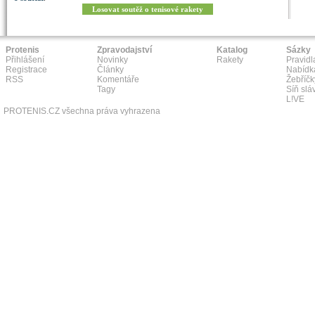
Losovat soutěž o tenisové rakety
Protenis
Zpravodajství
Katalog
Sázky
Přihlášení
Novinky
Rakety
Pravidl
Registrace
Články
Nabídk
RSS
Komentáře
Žebříčk
Tagy
Síň slá
L!VE
PROTENIS.CZ všechna práva vyhrazena