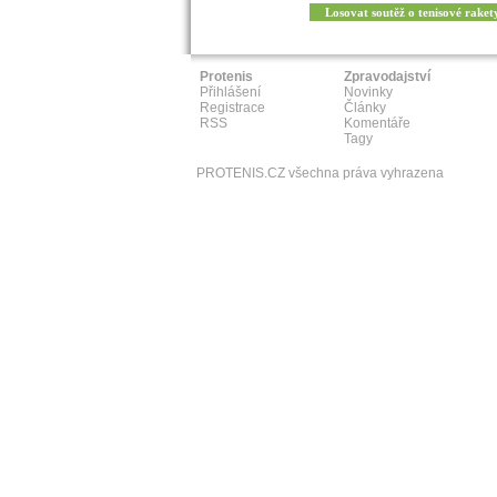
Losovat soutěž o tenisové raket
Protenis
Zpravodajství
Přihlášení
Novinky
Registrace
Články
RSS
Komentáře
Tagy
PROTENIS.CZ všechna práva vyhrazena