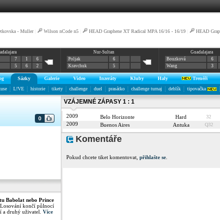
tkovska - Muller
|
Wilson nCode n5
|
HEAD Graphene XT Radical MPA 16/16 - 16/19
|
HEAD Graph
adalajara
Nur-Sultan
Guadalajara
7
1
6
Poljak
6
Bouzková
6
5
6
2
Kravchuk
5
Wang
3
og
Sázky
Galerie
Video
Inzeráty
Kluby
Haly
Trenéři
kuse
L!VE
historie
tikety
challenge
duel
prasátko
challenge turnaj
deblík
tipovačka
VZÁJEMNÉ ZÁPASY 1 : 1
2009
Belo Horizonte
Hard
32
0
2009
Buenos Aires
Antuka
Q32
Komentáře
Pokud chcete tiket komentovat,
přihlašte se
.
tu Babolat nebo Prince
 Losování končí půlnocí
í a druhý uživatel.
Více