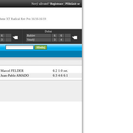
Nový uživatel?
Registrace
|
Přihlásit se
ene XT Radical Rev Pro 16/16-16/19
Dubai
6
Rublev
6
6
3
Veselý
3
4
Marcel FELDER
6:2 1:0 ret.
Juan-Pablo AMADO
6:3 4:6 6:1