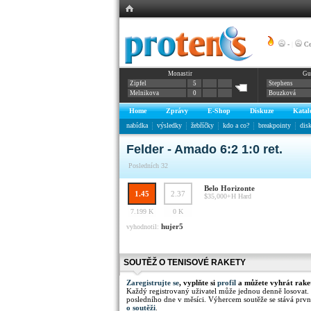
-
|
Ce
Monastir
Gu
Zipfel
5
Stephens
Melnikova
0
Bouzková
Home
Zprávy
E-Shop
Diskuze
Katal
nabídka
výsledky
žebříčky
kdo a co?
breakpointy
dis
Felder - Amado 6:2 1:0 ret.
Posledních 32
Belo Horizonte
1.45
2.37
$35,000+H
Hard
7.199 K
0 K
hujer5
vyhodnotil:
SOUTĚŽ O TENISOVÉ RAKETY
Zaregistrujte se
, vyplňte si
profil
a můžete vyhrát rake
Každý registrovaný uživatel může jednou denně losovat.
posledního dne v měsíci. Výhercem soutěže se stává prvn
o soutěži
.