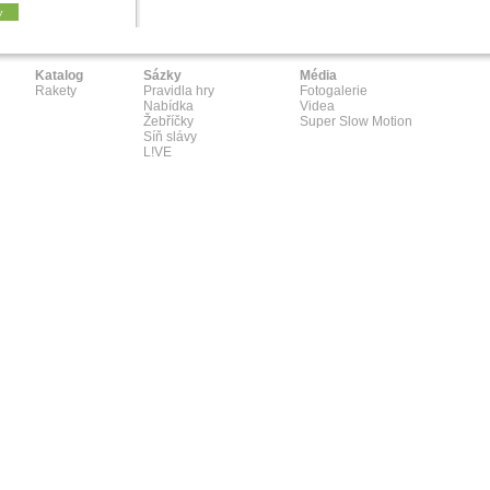
y
Katalog
Sázky
Média
Rakety
Pravidla hry
Fotogalerie
Nabídka
Videa
Žebříčky
Super Slow Motion
Síň slávy
L!VE