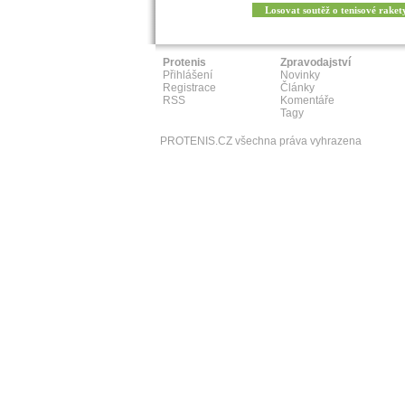
Losovat soutěž o tenisové raket
Protenis
Zpravodajství
Přihlášení
Novinky
Registrace
Články
RSS
Komentáře
Tagy
PROTENIS.CZ všechna práva vyhrazena