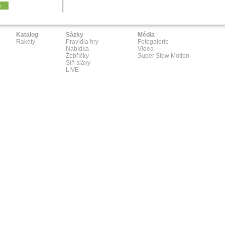
y
Katalog
Sázky
Média
Rakety
Pravidla hry
Fotogalerie
Nabídka
Videa
Žebříčky
Super Slow Motion
Síň slávy
L!VE