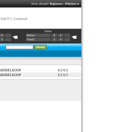
Nový uživatel?
Registrace
|
Přihlásit se
Staff 97 L Countervail
Dubai
6
Rublev
6
6
3
Veselý
3
4
 MIDDELKOOP
6:3 6:3
 MIDDELKOOP
6:2 6:3