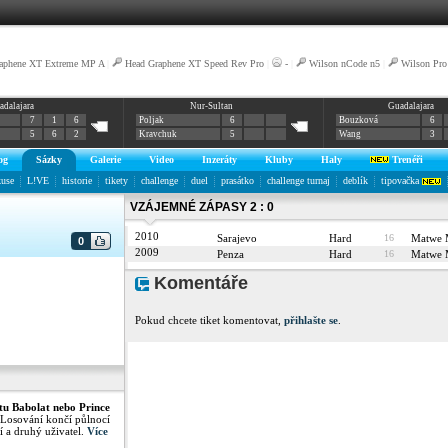
aphene XT Extreme MP A
|
Head Graphene XT Speed Rev Pro
|
-
|
Wilson nCode n5
|
Wilson Pro 
adalajara
Nur-Sultan
Guadalajara
7
1
6
Poljak
6
Bouzková
6
5
6
2
Kravchuk
5
Wang
3
og
Sázky
Galerie
Video
Inzeráty
Kluby
Haly
Trenéři
kuse
L!VE
historie
tikety
challenge
duel
prasátko
challenge turnaj
deblík
tipovačka
VZÁJEMNÉ ZÁPASY 2 : 0
2010
Sarajevo
Hard
16
Matwe
0
2009
Penza
Hard
16
Matwe
Komentáře
Pokud chcete tiket komentovat,
přihlašte se
.
tu Babolat nebo Prince
 Losování končí půlnocí
í a druhý uživatel.
Více