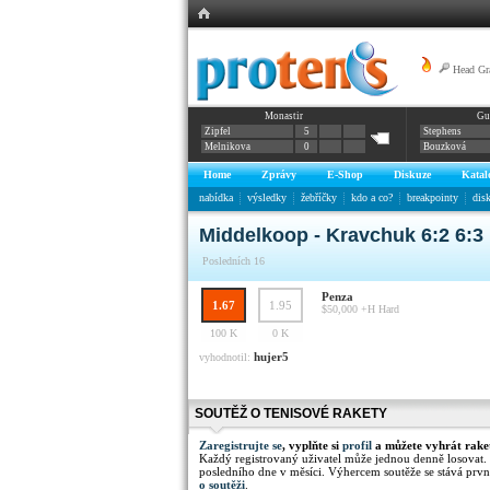
Head Gr
Monastir
Gu
Zipfel
5
Stephens
Melnikova
0
Bouzková
Home
Zprávy
E-Shop
Diskuze
Katal
nabídka
výsledky
žebříčky
kdo a co?
breakpointy
dis
Middelkoop - Kravchuk 6:2 6:3
Posledních 16
Penza
1.67
1.95
$50,000 +H
Hard
100 K
0 K
hujer5
vyhodnotil:
SOUTĚŽ O TENISOVÉ RAKETY
Zaregistrujte se
, vyplňte si
profil
a můžete vyhrát rake
Každý registrovaný uživatel může jednou denně losovat.
posledního dne v měsíci. Výhercem soutěže se stává prvn
o soutěži
.