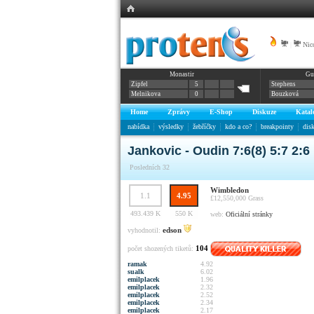
|
Nic
Monastir
Gu
Zipfel
5
Stephens
Melnikova
0
Bouzková
Home
Zprávy
E-Shop
Diskuze
Katal
nabídka
výsledky
žebříčky
kdo a co?
breakpointy
dis
Jankovic - Oudin 7:6(8) 5:7 2:6
Posledních 32
Wimbledon
1.1
4.95
£12,550,000
Grass
493.439 K
550 K
web:
Oficiální stránky
edson
vyhodnotil:
104
počet shozených tiketů:
ramak
4.92
sualk
6.02
emilplacek
1.96
emilplacek
2.32
emilplacek
2.52
emilplacek
2.34
emilplacek
2.17