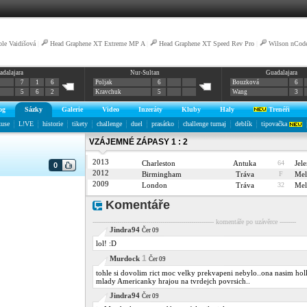
ole Vaidišová
|
Head Graphene XT Extreme MP A
|
Head Graphene XT Speed Rev Pro
|
Wilson nCod
adalajara
Nur-Sultan
Guadalajara
7
1
6
Poljak
6
Bouzková
6
5
6
2
Kravchuk
5
Wang
3
og
Sázky
Galerie
Video
Inzeráty
Kluby
Haly
Trenéři
kuse
L!VE
historie
tikety
challenge
duel
prasátko
challenge turnaj
deblík
tipovačka
VZÁJEMNÉ ZÁPASY 1 : 2
2013
Charleston
Antuka
64
Jel
0
2012
Birmingham
Tráva
F
Mel
2009
London
Tráva
32
Mel
Komentáře
----------------------------------------------------------- komentáře po uzávěrce --------
Jindra94
Čer 09
lol! :D
1
Murdock
Čer 09
tohle si dovolim rict moc velky prekvapeni nebylo..ona nasim hol
mlady Americanky hrajou na tvrdejch povrsich..
Jindra94
Čer 09