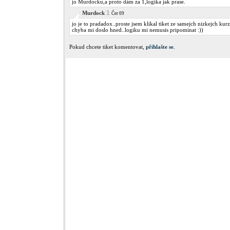
jo Murdocku,a proto dám za 1,logika jak prase.
1
Murdock
Čer 09
jo je to pradadox..proste jsem klikal tiket ze samejch nizkejch kurz
chyba mi doslo hned..logiku mi nemusis pripominat :))
Pokud chcete tiket komentovat,
přihlašte se
.