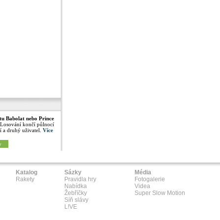
tu Babolat nebo Prince
 Losování končí půlnocí
í a druhý uživatel.
Více
y
Katalog
Sázky
Média
Rakety
Pravidla hry
Fotogalerie
Nabídka
Videa
Žebříčky
Super Slow Motion
Síň slávy
L!VE