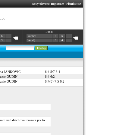
Nový uživatel?
Registrace
|
Přihlásit se
e n5
Dubai
6
Rublev
6
6
3
Veselý
3
4
ena JANKOVIC
6:4 5:7 6:4
anie OUDIN
6:4 6:2
anie OUDIN
6:7(8) 7:5 6:2
kam uz Glatchova ukazala jak to