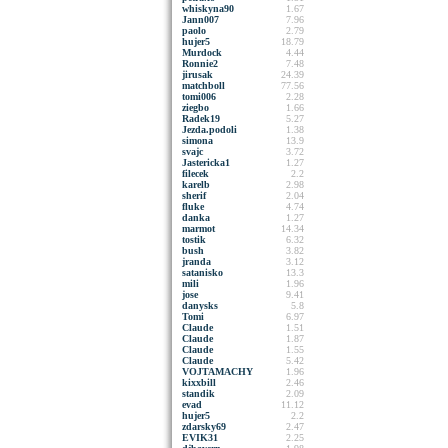
whiskyna90
1.67
Jann007
7.96
paolo
2.79
hujer5
18.79
Murdock
4.44
Ronnie2
7.48
jirusak
24.39
matchboll
77.56
tomi006
2.28
ziegbo
1.66
Radek19
5.27
Jezda.podoli
1.38
simona
13.9
svajc
3.72
Jastericka1
1.27
filecek
2.2
karelb
2.98
sherif
2.04
fluke
4.74
danka
1.27
marmot
14.34
tostik
6.32
bush
3.82
jranda
3.12
satanisko
13.3
mili
1.96
jose
9.41
danysks
5.8
Tomi
6.97
Claude
1.51
Claude
1.87
Claude
1.55
Claude
5.42
VOJTAMACHY
1.96
kixxbill
2.46
standik
2.09
evad
11.12
hujer5
2.2
zdarsky69
2.47
EVIK31
2.25