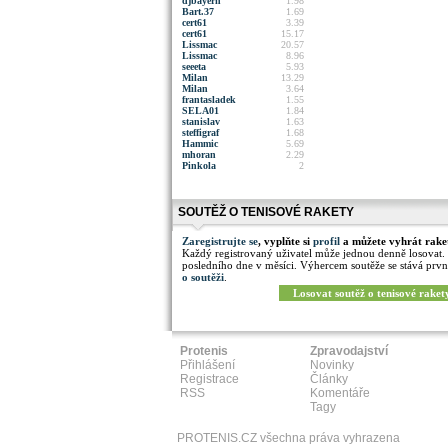
djbayern
1.98
Bart.37
1.69
cert61
3.39
cert61
15.17
Lissmac
20.57
Lissmac
8.96
seeeta
5.93
Milan
13.29
Milan
3.64
frantasladek
1.55
SELA01
1.84
stanislav
1.63
steffigraf
1.68
Hammic
5.69
mhoran
2.29
Pinkola
2
SOUTĚŽ O TENISOVÉ RAKETY
Zaregistrujte se
, vyplňte si
profil
a můžete vyhrát rake
Každý registrovaný uživatel může jednou denně losovat.
posledního dne v měsíci. Výhercem soutěže se stává prvn
o soutěži
.
Losovat soutěž o tenisové raket
Protenis
Zpravodajství
Přihlášení
Novinky
Registrace
Články
RSS
Komentáře
Tagy
PROTENIS.CZ všechna práva vyhrazena