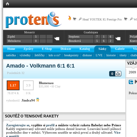
|
Head YOUTEK IG Prestige Pro
|
|
Wi
Monastir
Guadalajara
Zipfel
5
Stephens
7
1
6
Polja
Melnikova
0
Bouzková
5
6
2
Krav
Home
Zprávy
E-Shop
Diskuze
Katalog
Sázky
Galerie
Vi
nabídka
výsledky
žebříčky
kdo a co?
breakpointy
diskuse
L!VE
historie
tikety
chall
VZÁJ
Amado - Volkmann 6:1 6:1
2009
Posledních 32
0
K
Blumenau
1.17
3.9
$35,000 +H
Clay
Pokud
78.874 K
0 K
Jindra94
vyhodnotil:
SOUTĚŽ O TENISOVÉ RAKETY
Zaregistrujte se
, vyplňte si
profil
a můžete vyhrát raketu Babolat nebo Prince
Každý registrovaný uživatel může jednou denně losovat. Losování končí půlnocí
posledního dne v měsíci. Výhercem soutěže se stává první a druhý uživatel.
Více
o soutěži
.