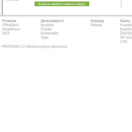
Losovat soutěž o tenisové rakety
Protenis
Zpravodajství
Katalog
Sázky
Přihlášení
Novinky
Rakety
Pravidl
Registrace
Články
Nabídk
RSS
Komentáře
Žebříčk
Tagy
Síň slá
L!VE
PROTENIS.CZ všechna práva vyhrazena