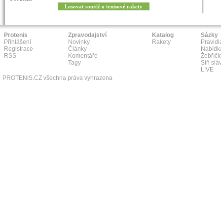
Losovat soutěž o tenisové rakety
Protenis
Zpravodajství
Katalog
Sázky
Přihlášení
Novinky
Rakety
Pravidl
Registrace
Články
Nabídk
RSS
Komentáře
Žebříčk
Tagy
Síň slá
L!VE
PROTENIS.CZ všechna práva vyhrazena