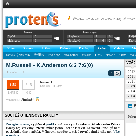
Wilson nCode nSix-One 95 (16x18)
|
HEAD G
Monastir
Guadalajara
Zipfel
5
Stephens
7
1
6
Polja
Melnikova
0
Bouzková
5
6
2
Krav
Home
Zprávy
E-Shop
Diskuze
Katalog
Sázky
Galerie
Vi
nabídka
výsledky
žebříčky
kdo a co?
breakpointy
diskuse
L!VE
historie
tikety
chall
VZÁJ
M.Russell - K.Anderson 6:3 7:6(0)
2012
Posledních 16
0
2011
2011
Rome II
1.55
2.15
€30,000 +H
Clay
2009
2008
1.675 K
0 K
2008
Jindra94
vyhodnotil:
K
SOUTĚŽ O TENISOVÉ RAKETY
Pokud
Zaregistrujte se
, vyplňte si
profil
a můžete vyhrát raketu Babolat nebo Prince
Každý registrovaný uživatel může jednou denně losovat. Losování končí půlnocí
posledního dne v měsíci. Výhercem soutěže se stává první a druhý uživatel.
Více
o soutěži
.