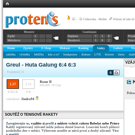
-
|
Cetkovska - Muller
|
Wilson nCode n5
Monastir
Guadalajara
Zipfel
5
Stephens
7
1
6
Polja
Melnikova
0
Bouzková
5
6
2
Krav
Home
Zprávy
E-Shop
Diskuze
Katalog
Sázky
Galerie
Vi
nabídka
výsledky
žebříčky
kdo a co?
breakpointy
diskuse
L!VE
historie
tikety
chall
VZÁJ
Greul - Huta Galung 6:4 6:3
Posledních 32
0
K
Rome II
1.57
2.11
€30,000 +H
Clay
9.415 K
0 K
Pokud
Jindra94
vyhodnotil:
SOUTĚŽ O TENISOVÉ RAKETY
Zaregistrujte se
, vyplňte si
profil
a můžete vyhrát raketu Babolat nebo Prince
Každý registrovaný uživatel může jednou denně losovat. Losování končí půlnocí
posledního dne v měsíci. Výhercem soutěže se stává první a druhý uživatel.
Více
o soutěži
.