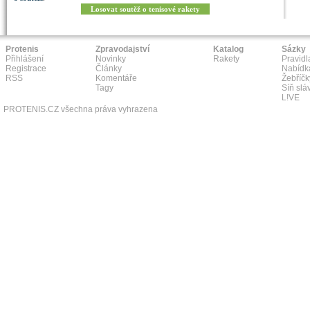
Losovat soutěž o tenisové rakety
Protenis
Zpravodajství
Katalog
Sázky
Přihlášení
Novinky
Rakety
Pravidl
Registrace
Články
Nabídk
RSS
Komentáře
Žebříčk
Tagy
Síň slá
L!VE
PROTENIS.CZ všechna práva vyhrazena