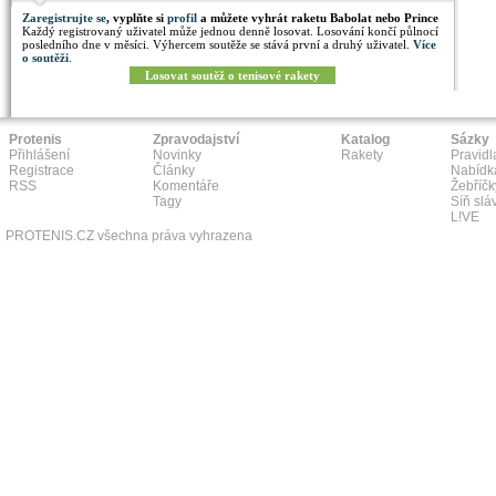
Zaregistrujte se
, vyplňte si
profil
a můžete vyhrát raketu Babolat nebo Prince
Každý registrovaný uživatel může jednou denně losovat. Losování končí půlnocí
posledního dne v měsíci. Výhercem soutěže se stává první a druhý uživatel.
Více
o soutěži
.
Losovat soutěž o tenisové rakety
Protenis
Zpravodajství
Katalog
Sázky
Přihlášení
Novinky
Rakety
Pravidl
Registrace
Články
Nabídk
RSS
Komentáře
Žebříčk
Tagy
Síň slá
L!VE
PROTENIS.CZ všechna práva vyhrazena