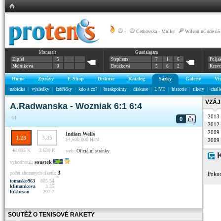
-
|
Cetkovska - Muller
|
Wilson nCode n5
Monastir
Guadalajara
Zipfel
5
Stephens
7
1
6
Polja
Melnikova
0
Bouzková
5
6
2
Krav
Home
Zprávy
E-Shop
Diskuze
Katalog
Sázky
Galerie
Vi
nabídka
výsledky
žebříčky
kdo a co?
breakpointy
diskuse
L!VE
historie
tikety
chall
VZÁJ
A.Radwanska - Wozniak 6:1 6:4
2013
64
0
2012
2009
Indian Wells
1.23
3.35
$4,500,000
Hard
2009
48.695 K
3.630 K
web:
Oficiální stránky
K
soustek
vyhodnotil:
3
počet shozených tiketů:
Pokud
tomasko963
805.54
klimankova
3.35
lukbeson
207.7
SOUTĚŽ O TENISOVÉ RAKETY