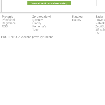
Losovat soutěž o tenisové rakety
Protenis
Zpravodajství
Katalog
Sázky
Přihlášení
Novinky
Rakety
Pravidl
Registrace
Články
Nabídk
RSS
Komentáře
Žebříčk
Tagy
Síň slá
L!VE
PROTENIS.CZ všechna práva vyhrazena