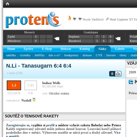
|
Nicole Vaidišová
|
Head Graphene XT E
Monastir
Guadalajara
Zipfel
5
Stephens
7
1
6
Polja
Melnikova
0
Bouzková
5
6
2
Krav
Home
Zprávy
E-Shop
Diskuze
Katalog
Sázky
Galerie
Vi
nabídka
výsledky
žebříčky
kdo a co?
breakpointy
diskuse
L!VE
historie
tikety
chall
VZÁJ
N.Li - Tanasugarn 6:4 6:4
2009
1.kolo (128)
0
K
Indian Wells
1.3
2.93
$4,500,000
Hard
Pokud
123.550 K
0 K
web:
Oficiální stránky
Nadall
vyhodnotil:
SOUTĚŽ O TENISOVÉ RAKETY
Zaregistrujte se
, vyplňte si
profil
a můžete vyhrát raketu Babolat nebo Prince
Každý registrovaný uživatel může jednou denně losovat. Losování končí půlnocí
posledního dne v měsíci. Výhercem soutěže se stává první a druhý uživatel.
Více
o soutěži
.