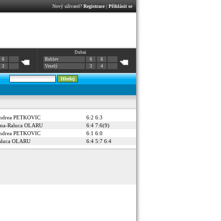
Nový uživatel?
Registrace
|
Přihlásit se
Dubai
6
Rublev
6
6
3
Veselý
3
4
ndrea PETKOVIC
6:2 6:3
ona-Raluca OLARU
6:4 7:6(9)
ndrea PETKOVIC
6:1 6:0
aluca OLARU
6:4 5:7 6:4