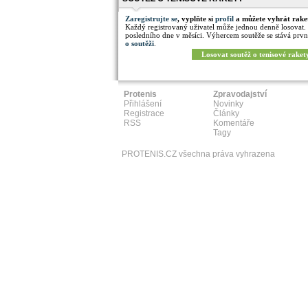
Zaregistrujte se
, vyplňte si
profil
a můžete vyhrát rake
Každý registrovaný uživatel může jednou denně losovat.
posledního dne v měsíci. Výhercem soutěže se stává prvn
o soutěži
.
Losovat soutěž o tenisové raket
Protenis
Zpravodajství
Přihlášení
Novinky
Registrace
Články
RSS
Komentáře
Tagy
PROTENIS.CZ všechna práva vyhrazena