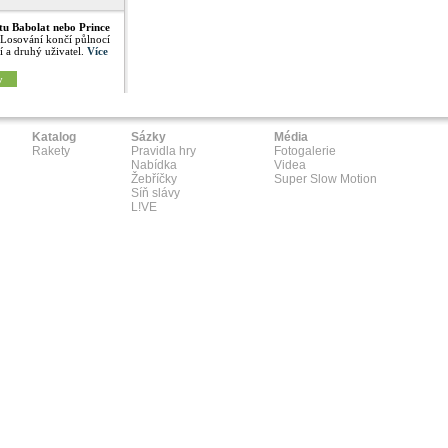
tu Babolat nebo Prince
 Losování končí půlnocí
í a druhý uživatel.
Více
y
Katalog
Sázky
Média
Rakety
Pravidla hry
Fotogalerie
Nabídka
Videa
Žebříčky
Super Slow Motion
Síň slávy
L!VE