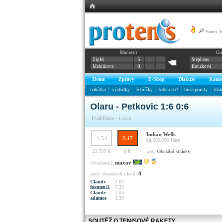
Yonex 
Monastir
Gu
Zipfel
5
Stephens
Melnikova
0
Bouzková
Home
Zprávy
E-Shop
Diskuze
Katal
nabídka
výsledky
žebříčky
kdo a co?
breakpointy
dis
Olaru - Petkovic 1:6 0:6
Kvalifikace - 1.kolo
Indian Wells
1.54
2.17
$4,500,000
Hard
25.720 K
0 K
web:
Oficiální stránky
maxav
vyhodnotil:
4
počet shozených tiketů:
Claude
2.63
foxmen11
7.29
Claude
2.05
adamos
2.39
SOUTĚŽ O TENISOVÉ RAKETY