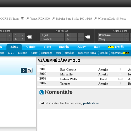
VCORE Si Team
|
|
Yonex RDX 500
|
Babolat Pure Strike 100 16/19
|
Wilson nCode n5 Force
adalajara
Nur-Sultan
Guadalajara
7
1
6
Poljak
6
Bouzková
6
5
6
2
Kravchuk
5
Wang
3
og
Sázky
Galerie
Video
Inzeráty
Kluby
Haly
Trenéři
kuse
L!VE
historie
tikety
challenge
duel
prasátko
challenge turnaj
deblík
tipovačka
VZÁJEMNÉ ZÁPASY 2 : 2
2009
Bad Gastein
Antuka
F
A
0
2009
Marseille
Antuka
SF
I
2009
Indian Wells
Hard
Q32
A
2007
Torrent
Antuka
F
R
Komentáře
Pokud chcete tiket komentovat,
přihlašte se
.