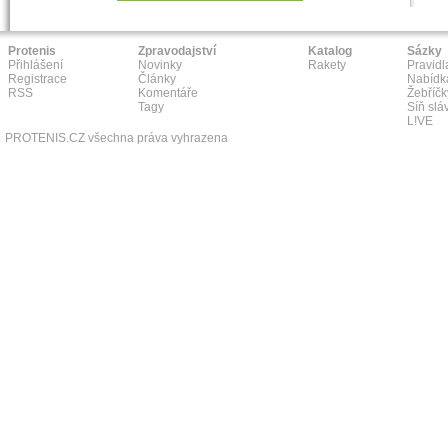
Protenis
Zpravodajství
Katalog
Sázky
Přihlášení
Novinky
Rakety
Pravidl
Registrace
Články
Nabídk
RSS
Komentáře
Žebříčk
Tagy
Síň slá
L!VE
PROTENIS.CZ všechna práva vyhrazena