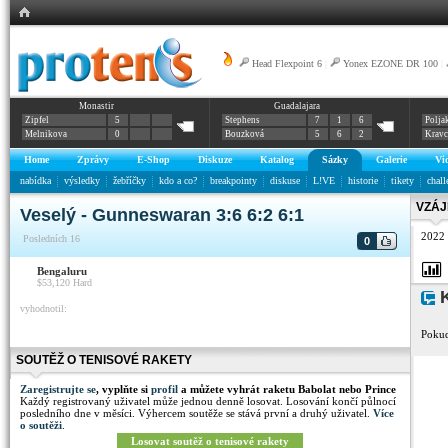
Head Flexpoint 6
|
Yonex EZONE DR 100
|
Monastir
Guadalajara
Zipfel
5
Stephens
7
1
6
Polja
Melnikova
0
Bouzková
5
6
2
Krav
Home
Zprávy
E-Shop
Diskuze
Katalog
Sázky
Galerie
Vi
nabídka
výsledky
žebříčky
kdo a co?
breakpointy
diskuse
L!VE
historie
tikety
chall
VZÁJ
Veselý - Gunneswaran 3:6 6:2 6:1
2022
Posledních 16
0
Bengaluru
$53,120
Hard
K
vyhodnotil:
Pokud
SOUTĚŽ O TENISOVÉ RAKETY
Zaregistrujte se
, vyplňte si
profil
a můžete vyhrát raketu Babolat nebo Prince
Každý registrovaný uživatel může jednou denně losovat. Losování končí půlnocí
posledního dne v měsíci. Výhercem soutěže se stává první a druhý uživatel.
Více
o soutěži
.
Losovat soutěž o tenisové rakety