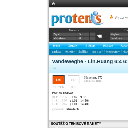
Head YO
Monastir
Gu
Zipfel
5
Stephens
Melnikova
0
Bouzková
Home
Zprávy
E-Shop
Diskuze
Katal
nabídka
výsledky
žebříčky
kdo a co?
breakpointy
dis
Vandeweghe - Lin.Huang 6:4 6:
64
Houston, TX
1.01
14.4
$162,480
Hard
11.971 K
0 K
POHYB KURZŮ
09.11. 19:35
1.02
9.38
11.11. 18:00
↓
1.01
14.50
↑
11.11. 19:15
↓
1.01
14.40
↑
Murdock
vyhodnotil:
SOUTĚŽ O TENISOVÉ RAKETY