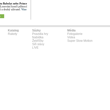
tu Babolat nebo Prince
 Losování končí půlnocí
í a druhý uživatel.
Více
y
Katalog
Sázky
Média
Rakety
Pravidla hry
Fotogalerie
Nabídka
Videa
Žebříčky
Super Slow Motion
Síň slávy
L!VE