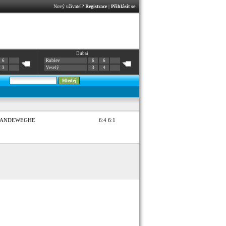
Nový uživatel?
Registrace
|
Přihlásit se
Dubai
6
Rublev
6
6
3
Veselý
3
4
VANDEWEGHE
6:4 6:1