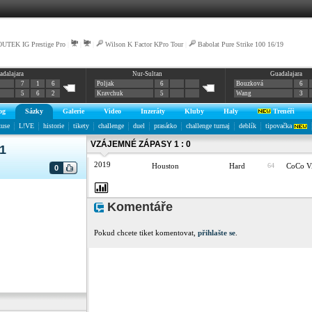
UTEK IG Prestige Pro
|
|
|
Wilson K Factor KPro Tour
|
Babolat Pure Strike 100 16/19
adalajara
Nur-Sultan
Guadalajara
7
1
6
Poljak
6
Bouzková
6
5
6
2
Kravchuk
5
Wang
3
og
Sázky
Galerie
Video
Inzeráty
Kluby
Haly
Trenéři
kuse
L!VE
historie
tikety
challenge
duel
prasátko
challenge turnaj
deblík
tipovačka
VZÁJEMNÉ ZÁPASY 1 : 0
1
2019
Houston
Hard
64
CoCo 
0
Komentáře
Pokud chcete tiket komentovat,
přihlašte se
.