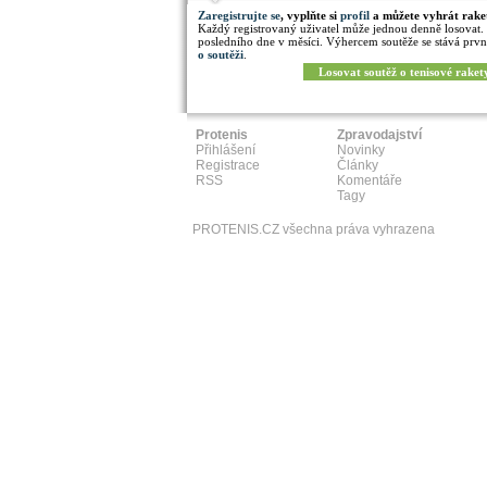
Zaregistrujte se
, vyplňte si
profil
a můžete vyhrát rake
Každý registrovaný uživatel může jednou denně losovat.
posledního dne v měsíci. Výhercem soutěže se stává prvn
o soutěži
.
Losovat soutěž o tenisové raket
Protenis
Zpravodajství
Přihlášení
Novinky
Registrace
Články
RSS
Komentáře
Tagy
PROTENIS.CZ všechna práva vyhrazena