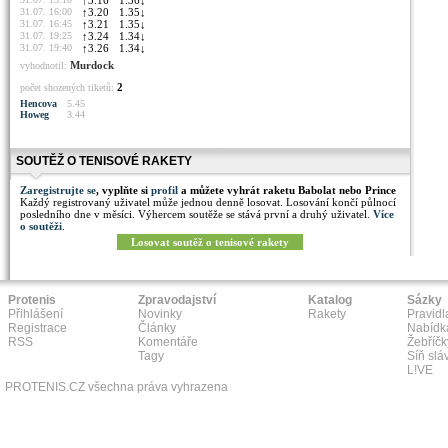
↑
3.16
1.36
↓
31.07. 16:00
↑
3.20
1.35
↓
31.07. 16:45
↑
3.21
1.35
↓
31.07. 19:25
↑
3.24
1.34
↓
31.07. 19:40
↑
3.26
1.34
↓
Murdock
vyhodnotil:
2
počet shozených tiketů:
Hencova
5.45
Howeg
3.44
SOUTĚŽ O TENISOVÉ RAKETY
Zaregistrujte se
, vyplňte si
profil
a můžete vyhrát raketu Babolat nebo Prince
Každý registrovaný uživatel může jednou denně losovat. Losování končí půlnocí
posledního dne v měsíci. Výhercem soutěže se stává první a druhý uživatel.
Více
o soutěži
.
Losovat soutěž o tenisové rakety
Protenis
Zpravodajství
Katalog
Sázky
Přihlášení
Novinky
Rakety
Pravidl
Registrace
Články
Nabídk
RSS
Komentáře
Žebříčk
Tagy
Síň slá
L!VE
PROTENIS.CZ všechna práva vyhrazena