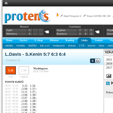
Head Flexpoint 6
|
Yonex EZONE DR 100
|
Monastir
Guadalajara
Zipfel
5
Stephens
7
1
6
Polja
Melnikova
0
Bouzková
5
6
2
Krav
Home
Zprávy
E-Shop
Diskuze
Katalog
Sázky
Galerie
Vi
nabídka
výsledky
žebříčky
kdo a co?
breakpointy
diskuse
L!VE
historie
tikety
chall
VZÁJ
L.Davis - S.Kenin 5:7 6:3 6:4
2021
Posledních 16
0
2019
2017
Washington
3.26
1.34
$226,750
Hard
0 K
7.000 K
POHYB KURZŮ
K
30.07. 12:15
3.25
1.34
30.07. 17:15
↓
3.09
1.37
↑
30.07. 18:05
↑
3.11
1.37
↓
Pokud
30.07. 19:40
↓
3.06
1.38
↑
31.07. 09:00
↑
3.07
1.38
↓
31.07. 09:50
↓
3.06
1.38
↑
31.07. 10:55
↓
3.05
1.38
↑
31.07. 13:50
↓
3.03
1.39
↑
31.07. 14:55
↑
3.08
1.38
↓
31.07. 15:10