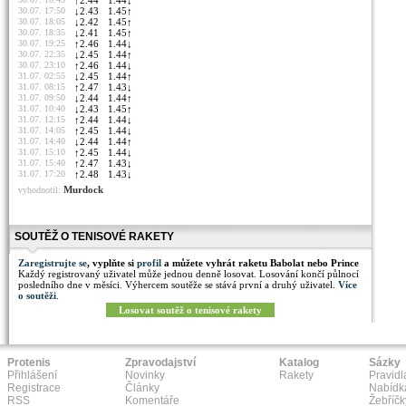
↑
2.44
1.44
↓
30.07. 17:50
↓
2.43
1.45
↑
30.07. 18:05
↓
2.42
1.45
↑
30.07. 18:35
↓
2.41
1.45
↑
30.07. 19:25
↑
2.46
1.44
↓
30.07. 22:35
↓
2.45
1.44
↑
30.07. 23:10
↑
2.46
1.44
↓
31.07. 02:55
↓
2.45
1.44
↑
31.07. 08:15
↑
2.47
1.43
↓
31.07. 09:50
↓
2.44
1.44
↑
31.07. 10:40
↓
2.43
1.45
↑
31.07. 12:15
↑
2.44
1.44
↓
31.07. 14:05
↑
2.45
1.44
↓
31.07. 14:40
↓
2.44
1.44
↑
31.07. 15:10
↑
2.45
1.44
↓
31.07. 15:40
↑
2.47
1.43
↓
31.07. 17:20
↑
2.48
1.43
↓
Murdock
vyhodnotil:
SOUTĚŽ O TENISOVÉ RAKETY
Zaregistrujte se
, vyplňte si
profil
a můžete vyhrát raketu Babolat nebo Prince
Každý registrovaný uživatel může jednou denně losovat. Losování končí půlnocí
posledního dne v měsíci. Výhercem soutěže se stává první a druhý uživatel.
Více
o soutěži
.
Losovat soutěž o tenisové rakety
Protenis
Zpravodajství
Katalog
Sázky
Přihlášení
Novinky
Rakety
Pravidl
Registrace
Články
Nabídk
RSS
Komentáře
Žebříčk