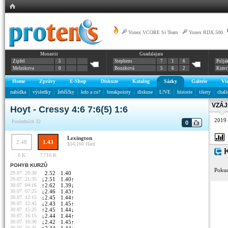
Yonex VCORE Si Team
|
Yonex RDX 500
|
Monastir
Guadalajara
Zipfel
5
Stephens
7
1
6
Polja
Melnikova
0
Bouzková
5
6
2
Krav
Home
Zprávy
E-Shop
Diskuze
Katalog
Sázky
Galerie
Vi
nabídka
výsledky
žebříčky
kdo a co?
breakpointy
diskuse
L!VE
historie
tikety
chall
VZÁJ
Hoyt - Cressy 4:6 7:6(5) 1:6
2019
Posledních 32
0
Lexington
2.48
1.43
$54,160
Hard
K
0 K
7.716 K
POHYB KURZŮ
Pokud
29.07. 20:30
2.52
1.40
29.07. 21:35
↓
2.51
1.40
↑
30.07. 04:16
↑
2.62
1.39
↓
30.07. 07:25
↓
2.46
1.43
↑
30.07. 12:15
↓
2.45
1.44
↑
30.07. 12:45
↓
2.43
1.45
↑
30.07. 15:25
↑
2.45
1.44
↓
30.07. 16:15
↓
2.44
1.44
↑
30.07. 16:30
↓
2.42
1.45
↑
30.07. 16:45