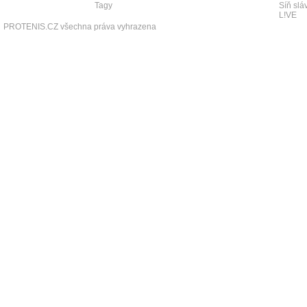
Tagy
Síň slá
L!VE
PROTENIS.CZ všechna práva vyhrazena