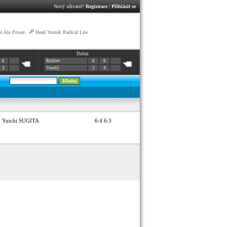
Nový uživatel?
Registrace
|
Přihlásit se
r Alu Power
|
Head Youtek Radical Lite
Dubai
6
Rublev
6
6
3
Veselý
3
4
Yuichi SUGITA
6:4 6:3