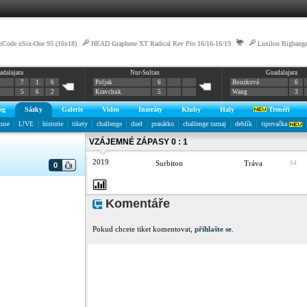
nCode nSix-One 95 (16x18)
|
HEAD Graphene XT Radical Rev Pro 16/16-16/19
|
|
Luxilon Bigbange
adalajara
Nur-Sultan
Guadalajara
7
1
6
Poljak
6
Bouzková
6
5
6
2
Kravchuk
5
Wang
3
og
Sázky
Galerie
Video
Inzeráty
Kluby
Haly
Trenéři
kuse
L!VE
historie
tikety
challenge
duel
prasátko
challenge turnaj
deblík
tipovačka
VZÁJEMNÉ ZÁPASY 0 : 1
2019
Surbiton
Tráva
64
0
Komentáře
Pokud chcete tiket komentovat,
přihlašte se
.