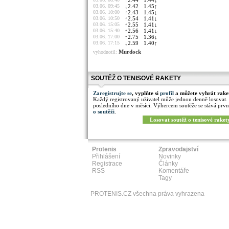
↑
2.44
1.44
↓
03.06. 09:45
↓
2.42
1.45
↑
03.06. 10:00
↑
2.43
1.45
↓
03.06. 10:50
↑
2.54
1.41
↓
03.06. 15:05
↑
2.55
1.41
↓
03.06. 15:40
↑
2.56
1.41
↓
03.06. 17:00
↑
2.75
1.36
↓
03.06. 17:15
↓
2.59
1.40
↑
Murdock
vyhodnotil:
SOUTĚŽ O TENISOVÉ RAKETY
Zaregistrujte se
, vyplňte si
profil
a můžete vyhrát rake
Každý registrovaný uživatel může jednou denně losovat.
posledního dne v měsíci. Výhercem soutěže se stává prvn
o soutěži
.
Losovat soutěž o tenisové raket
Protenis
Zpravodajství
Přihlášení
Novinky
Registrace
Články
RSS
Komentáře
Tagy
PROTENIS.CZ všechna práva vyhrazena