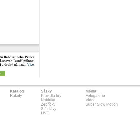
tu Babolat nebo Prince
 Losování končí půlnocí
í a druhý uživatel.
Více
y
Katalog
Sázky
Média
Rakety
Pravidla hry
Fotogalerie
Nabídka
Videa
Žebříčky
Super Slow Motion
Síň slávy
L!VE