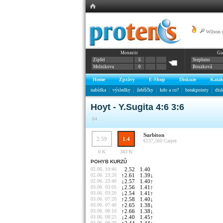
Wilson 
Monastir
Gu
Zipfel
5
Stephens
Melnikova
0
Bouzková
Home
Zprávy
E-Shop
Diskuze
Katal
nabídka
výsledky
žebříčky
kdo a co?
breakpointy
dis
Hoyt - Y.Sugita 4:6 3:6
64
Surbiton
2.59
1.4
€137,560
Carpet
0 K
383 K
POHYB KURZŮ
02.06. 19:40
2.52
1.40
02.06. 23:20
↑
2.61
1.39
↓
02.06. 23:40
↓
2.57
1.40
↑
03.06. 03:05
↓
2.56
1.41
↑
03.06. 03:20
↓
2.54
1.41
↑
03.06. 07:20
↑
2.58
1.40
↓
03.06. 07:40
↑
2.65
1.38
↓
03.06. 08:10
↑
2.66
1.38
↓
03.06. 08:25
↓
2.40
1.45
↑
03.06. 08:40