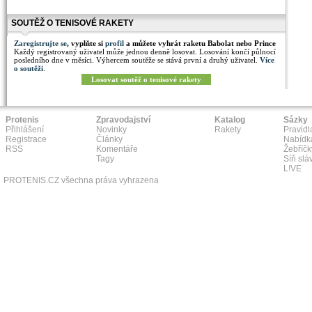
SOUTĚŽ O TENISOVÉ RAKETY
Zaregistrujte se
, vyplňte si
profil
a můžete vyhrát raketu Babolat nebo Prince
Každý registrovaný uživatel může jednou denně losovat. Losování končí půlnocí
posledního dne v měsíci. Výhercem soutěže se stává první a druhý uživatel.
Více
o soutěži
.
Losovat soutěž o tenisové rakety
Protenis
Zpravodajství
Katalog
Sázky
Přihlášení
Novinky
Rakety
Pravidl
Registrace
Články
Nabídk
RSS
Komentáře
Žebříčk
Tagy
Síň slá
L!VE
PROTENIS.CZ všechna práva vyhrazena