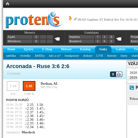
HEAD Graphene XT Radical Rev Pro 16/16-16/
Monastir
Guadalajara
Zipfel
5
Stephens
7
1
6
Polja
Melnikova
0
Bouzková
5
6
2
Krav
Home
Zprávy
E-Shop
Diskuze
Katalog
Sázky
Galerie
Vi
nabídka
výsledky
žebříčky
kdo a co?
breakpointy
diskuse
L!VE
historie
tikety
chall
VZÁJ
Arconada - Ruse 3:6 2:6
2020
Čtvrtfinále
0
2019
Dothan, AL
2.34
1.46
K
$80,000
Clay
0 K
3.980 K
Pokud
POHYB KURZŮ
18.04. 23:30
2.25
1.50
19.04. 05:35
↑
2.33
1.47
↓
19.04. 07:15
↑
2.37
1.45
↓
19.04. 16:50
↓
2.36
1.45
↑
19.04. 17:05
↓
2.36
1.46
↑
19.04. 20:15
↓
2.33
1.46
↑
19.04. 20:50
↑
2.34
1.46
↓
Murdock
vyhodnotil: