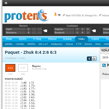
|
Head YOUTEK IG Prestige Pro
|
Wilso
Monastir
Guadalajara
Zipfel
5
Stephens
7
1
6
Polja
Melnikova
0
Bouzková
5
6
2
Krav
Home
Zprávy
E-Shop
Diskuze
Katalog
Sázky
Galerie
Vi
nabídka
výsledky
žebříčky
kdo a co?
breakpointy
diskuse
L!VE
historie
tikety
chall
VZÁJ
Paquet - Zhuk 6:4 2:6 6:3
2019
Kvalifikace - 1.kolo
0
K
Bogota
2.12
1.57
$250,000
Clay
Pokud
0 K
0 K
POHYB KURZŮ
06.04. 02:30
1.89
1.72
06.04. 03:15
↓
1.85
1.75
↑
06.04. 08:20
↓
1.83
1.77
↑
06.04. 10:30
↑
1.91
1.70
↓
06.04. 11:15
↑
2.09
1.58
↓
06.04. 11:35
↓
2.02
1.62
↑
06.04. 11:50
↑
2.04
1.61
↓
06.04. 12:20
↑
2.21
1.53
↓
06.04. 13:10
↓
2.16
1.55
↑
06.04. 15:15