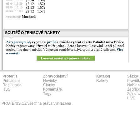
↓
2.14
1.56
↑
06.04. 15:30
↓
2.12
1.57
↑
06.04. 17:10
↑
2.13
1.57
↓
06.04. 19:00
↓
2.12
1.57
↑
Murdock
vyhodnotil:
SOUTĚŽ O TENISOVÉ RAKETY
Zaregistrujte se
, vyplňte si
profil
a můžete vyhrát raketu Babolat nebo Prince
Každý registrovaný uživatel může jednou denně losovat. Losování končí půlnocí
posledního dne v měsíci. Výhercem soutěže se stává první a druhý uživatel.
Více
o soutěži
.
Losovat soutěž o tenisové rakety
Protenis
Zpravodajství
Katalog
Sázky
Přihlášení
Novinky
Rakety
Pravidl
Registrace
Články
Nabídk
RSS
Komentáře
Žebříčk
Tagy
Síň slá
L!VE
PROTENIS.CZ všechna práva vyhrazena