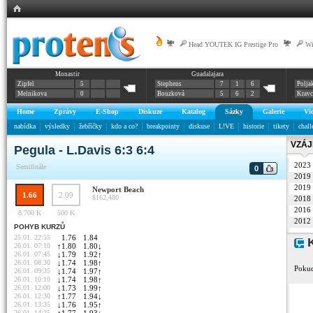
|
Head YOUTEK IG Prestige Pro
|
|
Wi
Monastir
Guadalajara
Zipfel
5
Stephens
7
1
6
Polja
Melnikova
0
Bouzková
5
6
2
Krav
Home
Zprávy
E-Shop
Diskuze
Katalog
Sázky
Galerie
Vi
nabídka
výsledky
žebříčky
kdo a co?
breakpointy
diskuse
L!VE
historie
tikety
chall
VZÁJ
Pegula - L.Davis 6:3 6:4
2023
Semifinále
0
2019
2019
Newport Beach
1.66
2.09
$162,480
2018
2016
8.700 K
500 K
2012
POHYB KURZŮ
25.01. 22:55
1.76
1.84
K
26.01. 07:10
↑
1.80
1.80
↓
26.01. 07:45
↓
1.79
1.92
↑
26.01. 08:30
↓
1.74
1.98
↑
Pokud
26.01. 09:35
↓
1.74
1.97
↑
26.01. 10:10
↓
1.74
1.98
↑
26.01. 12:00
↓
1.73
1.99
↑
26.01. 12:30
↑
1.77
1.94
↓
26.01. 13:35
↓
1.76
1.95
↑
26.01. 14:25