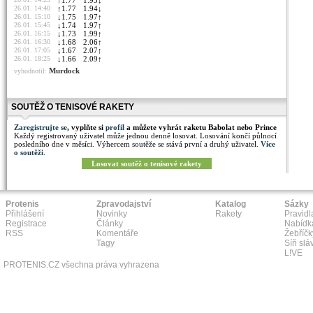
↑
1.77
1.93
↓
26.01. 14:40
↑
1.77
1.94
↓
26.01. 15:10
↓
1.75
1.97
↑
26.01. 15:45
↓
1.74
1.97
↑
26.01. 16:15
↓
1.73
1.99
↑
26.01. 16:30
↓
1.68
2.06
↑
26.01. 17:05
↓
1.67
2.07
↑
26.01. 18:25
↓
1.66
2.09
↑
Murdock
vyhodnotil:
SOUTĚŽ O TENISOVÉ RAKETY
Zaregistrujte se
, vyplňte si
profil
a můžete vyhrát raketu Babolat nebo Prince
Každý registrovaný uživatel může jednou denně losovat. Losování končí půlnocí
posledního dne v měsíci. Výhercem soutěže se stává první a druhý uživatel.
Více
o soutěži
.
Losovat soutěž o tenisové rakety
Protenis
Zpravodajství
Katalog
Sázky
Přihlášení
Novinky
Rakety
Pravidl
Registrace
Články
Nabídk
RSS
Komentáře
Žebříčk
Tagy
Síň slá
L!VE
PROTENIS.CZ všechna práva vyhrazena