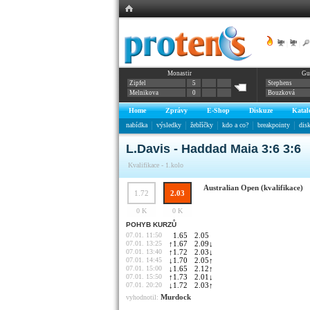
|
|
Monastir
Gu
Zipfel
5
Stephens
Melnikova
0
Bouzková
Home
Zprávy
E-Shop
Diskuze
Katal
nabídka
výsledky
žebříčky
kdo a co?
breakpointy
dis
L.Davis - Haddad Maia 3:6 3:6
Kvalifikace - 1.kolo
Australian Open (kvalifikace)
1.72
2.03
0 K
0 K
POHYB KURZŮ
07.01. 11:50
1.65
2.05
07.01. 13:25
↑
1.67
2.09
↓
07.01. 13:40
↑
1.72
2.03
↓
07.01. 14:45
↓
1.70
2.05
↑
07.01. 15:00
↓
1.65
2.12
↑
07.01. 15:50
↑
1.73
2.01
↓
07.01. 20:20
↓
1.72
2.03
↑
Murdock
vyhodnotil: