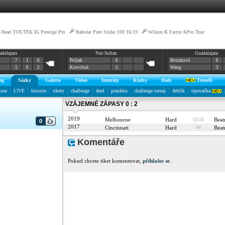
Head YOUTEK IG Prestige Pro
|
Babolat Pure Strike 100 16/19
|
Wilson K Factor KPro Tour
adalajara
Nur-Sultan
Guadalajara
7
1
6
Poljak
6
Bouzková
6
5
6
2
Kravchuk
5
Wang
3
og
Sázky
Galerie
Video
Inzeráty
Kluby
Haly
Trenéři
kuse
L!VE
historie
tikety
challenge
duel
prasátko
challenge turnaj
deblík
tipovačka
VZÁJEMNÉ ZÁPASY 0 : 2
2019
Melbourne
Hard
Q128
Bea
0
2017
Cincinnati
Hard
64
Bea
Komentáře
Pokud chcete tiket komentovat,
přihlašte se
.