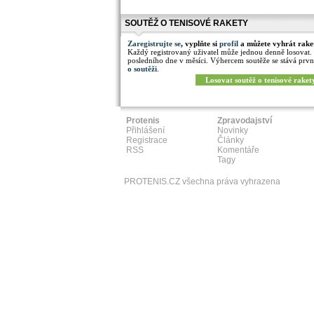
SOUTĚŽ O TENISOVÉ RAKETY
Zaregistrujte se
, vyplňte si
profil
a můžete vyhrát rake
Každý registrovaný uživatel může jednou denně losovat.
posledního dne v měsíci. Výhercem soutěže se stává prvn
o soutěži
.
Losovat soutěž o tenisové raket
Protenis
Zpravodajství
Přihlášení
Novinky
Registrace
Články
RSS
Komentáře
Tagy
PROTENIS.CZ všechna práva vyhrazena