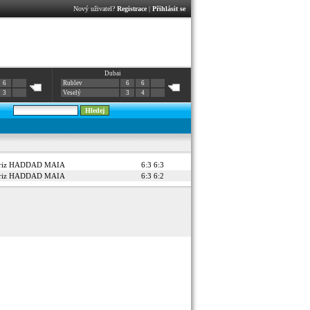
Nový uživatel?
Registrace
|
Přihlásit se
Dubai
6
Rublev
6
6
3
Veselý
3
4
triz HADDAD MAIA
6:3 6:3
triz HADDAD MAIA
6:3 6:2