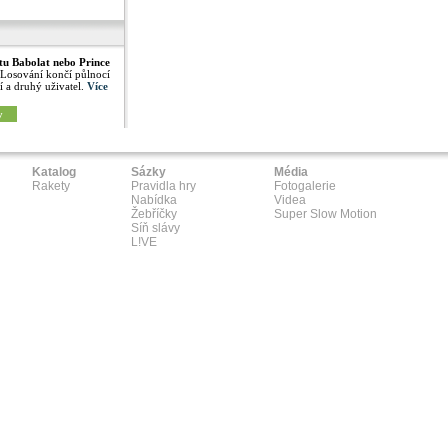
tu Babolat nebo Prince
 Losování končí půlnocí
í a druhý uživatel.
Více
y
Katalog
Sázky
Média
Rakety
Pravidla hry
Fotogalerie
Nabídka
Videa
Žebříčky
Super Slow Motion
Síň slávy
L!VE