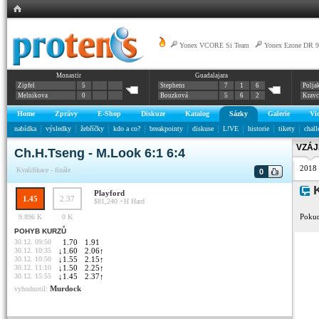
Yonex VCORE Si Team
|
Yonex Ezone DR 9
Monastir
Guadalajara
Zipfel
5
Stephens
7
1
6
Polja
Melnikova
0
Bouzková
5
6
2
Krav
Home
Zprávy
E-Shop
Diskuze
Katalog
Sázky
Galerie
Vi
nabídka
výsledky
žebříčky
kdo a co?
breakpointy
diskuse
L!VE
historie
tikety
chall
VZÁJ
Ch.H.Tseng - M.Look 6:1 6:4
2018
Kvalifikace - finále
0
K
Playford
1.45
2.37
$81,240 +H
Hard
Pokud
9.896 K
0 K
POHYB KURZŮ
30.12. 09:50
1.70
1.91
30.12. 10:35
↓
1.60
2.06
↑
30.12. 10:50
↓
1.55
2.15
↑
30.12. 11:10
↓
1.50
2.25
↑
30.12. 15:55
↓
1.45
2.37
↑
Murdock
vyhodnotil: