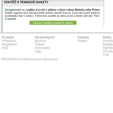
SOUTĚŽ O TENISOVÉ RAKETY
Zaregistrujte se
, vyplňte si
profil
a můžete vyhrát raketu Babolat nebo Prince
Každý registrovaný uživatel může jednou denně losovat. Losování končí půlnocí
posledního dne v měsíci. Výhercem soutěže se stává první a druhý uživatel.
Více
o soutěži
.
Losovat soutěž o tenisové rakety
Protenis
Zpravodajství
Katalog
Sázky
Přihlášení
Novinky
Rakety
Pravidl
Registrace
Články
Nabídk
RSS
Komentáře
Žebříčk
Tagy
Síň slá
L!VE
PROTENIS.CZ všechna práva vyhrazena