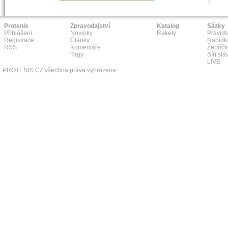
Protenis
Zpravodajství
Katalog
Sázky
Přihlášení
Novinky
Rakety
Pravidl
Registrace
Články
Nabídk
RSS
Komentáře
Žebříčk
Tagy
Síň slá
L!VE
PROTENIS.CZ všechna práva vyhrazena