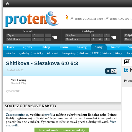
Yonex VCORE Si Team
|
Yonex RDX 500
|
Monastir
Guadalajara
Zipfel
5
Stephens
7
1
6
Polja
Melnikova
0
Bouzková
5
6
2
Krav
Home
Zprávy
E-Shop
Diskuze
Katalog
Sázky
Galerie
Vi
nabídka
výsledky
žebříčky
kdo a co?
breakpointy
diskuse
L!VE
historie
tikety
chall
Shitikova - Slezakova 6:0 6:3
K
Posledních 32
0
Veli Losinj
Pokud
Grade 4
Clay
vyhodnotil:
SOUTĚŽ O TENISOVÉ RAKETY
Zaregistrujte se
, vyplňte si
profil
a můžete vyhrát raketu Babolat nebo Prince
Každý registrovaný uživatel může jednou denně losovat. Losování končí půlnocí
posledního dne v měsíci. Výhercem soutěže se stává první a druhý uživatel.
Více
o soutěži
.
Losovat soutěž o tenisové rakety