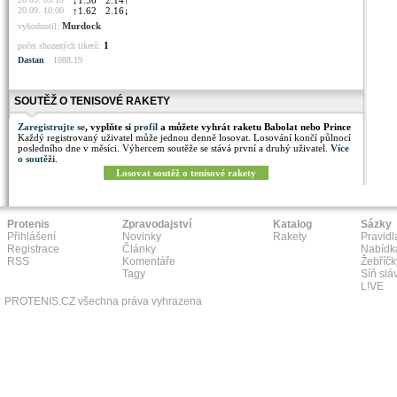
↓
1.56
2.14
↑
20.09. 10:00
↑
1.62
2.16
↓
Murdock
vyhodnotil:
1
počet shozených tiketů:
Dastan
1088.19
SOUTĚŽ O TENISOVÉ RAKETY
Zaregistrujte se
, vyplňte si
profil
a můžete vyhrát raketu Babolat nebo Prince
Každý registrovaný uživatel může jednou denně losovat. Losování končí půlnocí
posledního dne v měsíci. Výhercem soutěže se stává první a druhý uživatel.
Více
o soutěži
.
Losovat soutěž o tenisové rakety
Protenis
Zpravodajství
Katalog
Sázky
Přihlášení
Novinky
Rakety
Pravidl
Registrace
Články
Nabídk
RSS
Komentáře
Žebříčk
Tagy
Síň slá
L!VE
PROTENIS.CZ všechna práva vyhrazena