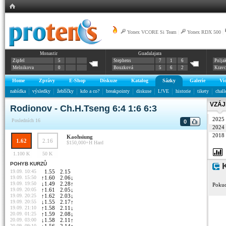
Yonex VCORE Si Team
|
Yonex RDX 500
|
Monastir
Guadalajara
Zipfel
5
Stephens
7
1
6
Polja
Melnikova
0
Bouzková
5
6
2
Krav
Home
Zprávy
E-Shop
Diskuze
Katalog
Sázky
Galerie
Vi
nabídka
výsledky
žebříčky
kdo a co?
breakpointy
diskuse
L!VE
historie
tikety
chall
VZÁJ
Rodionov - Ch.H.Tseng 6:4 1:6 6:3
2025
Posledních 16
0
2024
2018
Kaohsiung
1.62
2.16
$150,000+H
Hard
1.100 K
50 K
POHYB KURZŮ
K
19.09. 10:45
1.55
2.15
19.09. 15:50
↑
1.60
2.06
↓
19.09. 19:50
↓
1.49
2.28
↑
Pokud
19.09. 20:05
↑
1.61
2.05
↓
19.09. 20:25
↑
1.62
2.03
↓
19.09. 20:55
↓
1.55
2.17
↑
19.09. 21:10
↑
1.58
2.11
↓
20.09. 01:25
↑
1.59
2.08
↓
20.09. 03:00
↓
1.58
2.11
↑
20.09. 09:10